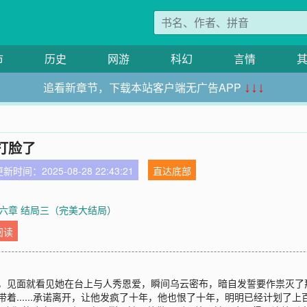
市
历史
网游
科幻
言情
追看新章节，下载本站客户端无广告APP
↓↓↓
打脸了
新时间：2025-08-28 22:43:21
直达底部
六章 结局三（完美大结局）
阅读
年，见面就看见她在台上与人秀恩爱，瞬间乌云密布，暗自发誓要作祟灭
带着......承诺离开，让他发疯了十年，他也恨了十年，明明已经计划了