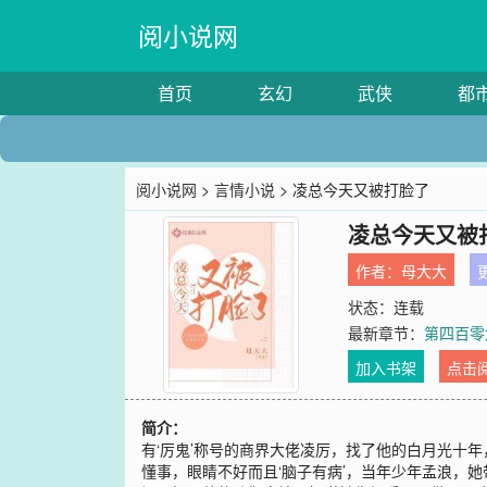
阅小说网
首页
玄幻
武侠
都
阅小说网
>
言情小说
> 凌总今天又被打脸了
凌总今天又被
作者：
母大大
更
状态：连载
最新章节：
第四百零
加入书架
点击
简介：
有‘厉鬼’称号的商界大佬凌厉，找了他的白月光十
懂事，眼睛不好而且‘脑子有病’，当年少年孟浪，她