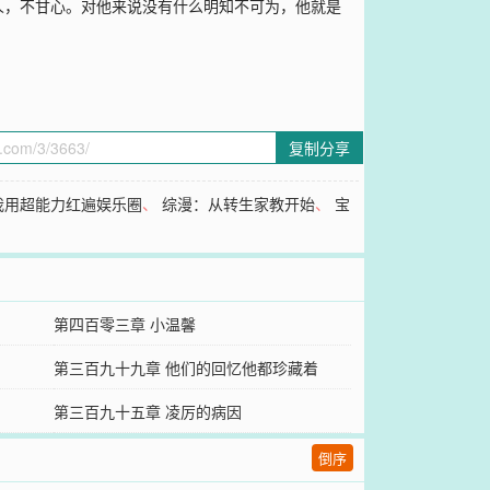
人，不甘心。对他来说没有什么明知不可为，他就是
复制分享
我用超能力红遍娱乐圈
、
综漫：从转生家教开始
、
宝
）
第四百零三章 小温馨
第三百九十九章 他们的回忆他都珍藏着
第三百九十五章 凌厉的病因
倒序