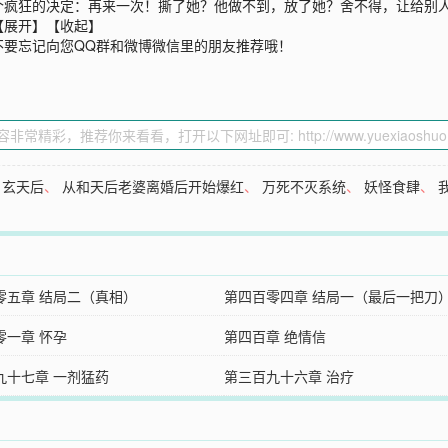
个疯狂的决定：再来一次！撕了她？他做不到，放了她？舍不得，让给别
【展开】【收起】
不要忘记向您QQ群和微博微信里的朋友推荐哦！
、
玄天后
、
从和天后老婆离婚后开始爆红
、
万死不灭系统
、
妖怪食肆
、
零五章 结局二（真相）
第四百零四章 结局一（最后一把刀
零一章 怀孕
第四百章 绝情信
九十七章 一剂猛药
第三百九十六章 治疗