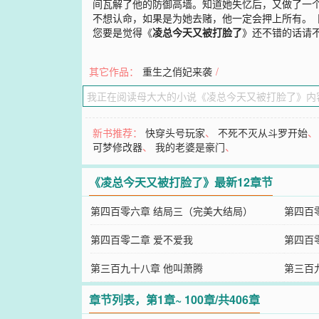
间瓦解了他的防御高墙。知道她失忆后，又做了一
不想认命，如果是为她去赌，他一定会押上所有。
您要是觉得《
凌总今天又被打脸了
》还不错的话请
其它作品：
重生之俏妃来袭
/
新书推荐：
快穿头号玩家
、
不死不灭从斗罗开始
可梦修改器
、
我的老婆是豪门
、
《凌总今天又被打脸了》最新12章节
第四百零六章 结局三（完美大结局）
第四百
第四百零二章 爱不爱我
第四百
第三百九十八章 他叫萧腾
第三百
章节列表，第1章~ 100章/共406章