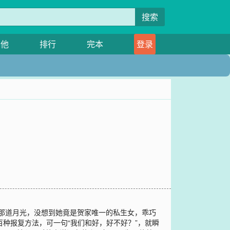
搜索
其他
排行
完本
登录
了那道月光，没想到她竟是贺家唯一的私生女，乖巧
上百种报复方法，可一句“我们和好，好不好？”，就瞬