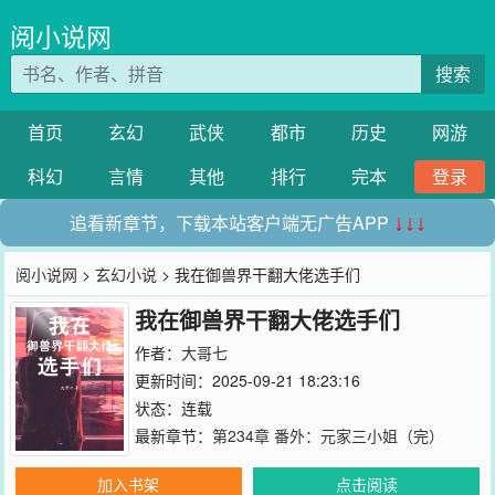
阅小说网
搜索
首页
玄幻
武侠
都市
历史
网游
科幻
言情
其他
排行
完本
登录
追看新章节，下载本站客户端无广告APP
↓↓↓
阅小说网
>
玄幻小说
> 我在御兽界干翻大佬选手们
我在御兽界干翻大佬选手们
作者：
大哥七
更新时间：2025-09-21 18:23:16
状态：连载
最新章节：
第234章 番外：元家三小姐（完）
加入书架
点击阅读