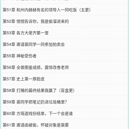
第51章 和州内赫赫有名的领导人一同吃饭（五更）
第52章 悄悄告诉你，我是偷溜进来的
第53章 各方大佬齐聚一堂
第54章 邀请裴同学一同参加拍卖会
第55章 神秘受伤者
第56章 全兽图鉴成绩，震惊改卷老师
第57章 史上第一厚脸皮
第58章 打赌的最终结果我赢了（盲盒更）
第59章 裴同学把笔记扔进垃圾桶里？
第60章 方瑶迦戏份结束，下一个会是谁
第61章 邀请函被偷，怀疑对象是裴雾