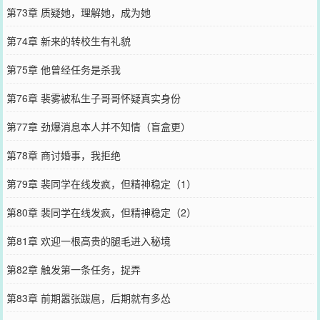
第73章 质疑她，理解她，成为她
第74章 新来的转校生有礼貌
第75章 他曾经任务是杀我
第76章 裴雾被私生子哥哥怀疑真实身份
第77章 劲爆消息本人并不知情（盲盒更）
第78章 商讨婚事，我拒绝
第79章 裴同学在线发疯，但精神稳定（1）
第80章 裴同学在线发疯，但精神稳定（2）
第81章 欢迎一根高贵的腿毛进入秘境
第82章 触发第一条任务，捉弄
第83章 前期嚣张跋扈，后期就有多怂