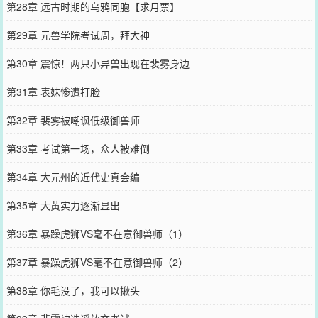
第28章 远古时期的乌鸦同胞【求月票】
第29章 元兽学院考试周，拜大神
第30章 震惊！两只小异兽出现在裴雾身边
第31章 表妹惨遭打脸
第32章 裴雾被嘲讽低级御兽师
第33章 考试第一场，众人被难倒
第34章 大元州的近代史真会编
第35章 大黄实力逐渐显出
第36章 暴躁虎狮VS毫不在意御兽师（1）
第37章 暴躁虎狮VS毫不在意御兽师（2）
第38章 你毛没了，我可以揪头