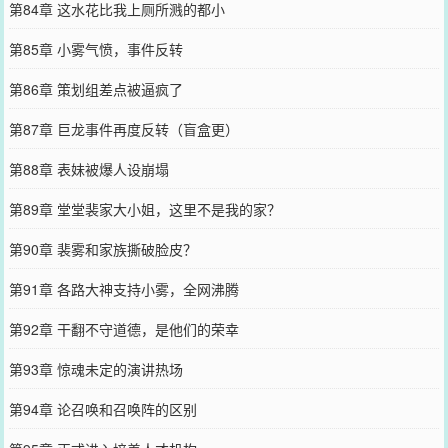
第84章 这水花比我上厕所溅的都小
第85章 小雾气愤，事件反转
第86章 策划组差点被逼疯了
第87章 巨龙事件再度反转（盲盒更）
第88章 表妹被爆人设崩塌
第89章 堂堂裴家大小姐，这里不是我的家？
第90章 裴雾和家族撕破脸皮？
第91章 各路大神支持小雾，全网沸腾
第92章 干翻不守道德，是他们的荣幸
第93章 惊魂未定的演讲热场
第94章 论召唤和召唤阵的区别