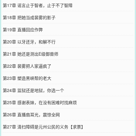
第17章 谣言止于智者，止于不了智障
第18章 把她当成裴雾的影子
第19章 直播回应作弊
第20章 以牙还牙，和解不行
第21章 她还是测出E级御兽师
第22章 裴雾把人家逼疯了
第23章 塑造黑峡帮的老大
第24章 监狱还是地狱，你选一个
第25章 感谢表妹，在没有困难时找麻烦
第26章 直播扇耳光，震惊全网
第27章 清扫障碍是元州公民的义务【求票】