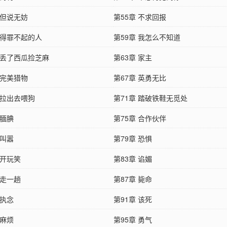
 但说无妨
第55章 不求回报
 得罪不起的人
第59章 我怎么不知道
 丢了西瓜捡芝麻
第63章 家主
 完美猎物
第67章 英勇无比
 拉出去喂狗
第71章 踏破铁鞋无觅处
 腼腆
第75章 合作伙伴
 叫嚣
第79章 恐惧
 开玩笑
第83章 谄媚
 走一趟
第87章 毙命
 执念
第91章 该死
 麻烦
第95章 勇气