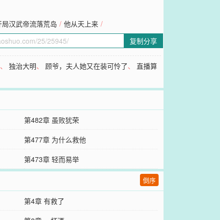
开局汉武帝流落荒岛
/
他从天上来
/
复制分享
难
、
独治大明
、
顾爷，夫人她又在装可怜了
、
直播算
第482章 虽败犹荣
第477章 为什么救他
第473章 轻而易举
倒序
第4章 有救了