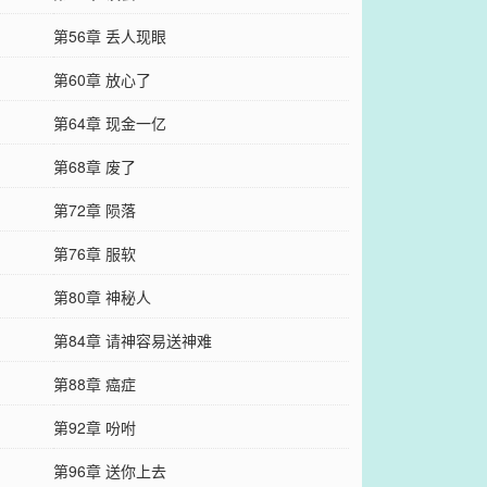
第56章 丢人现眼
第60章 放心了
第64章 现金一亿
第68章 废了
第72章 陨落
第76章 服软
第80章 神秘人
第84章 请神容易送神难
第88章 癌症
第92章 吩咐
第96章 送你上去