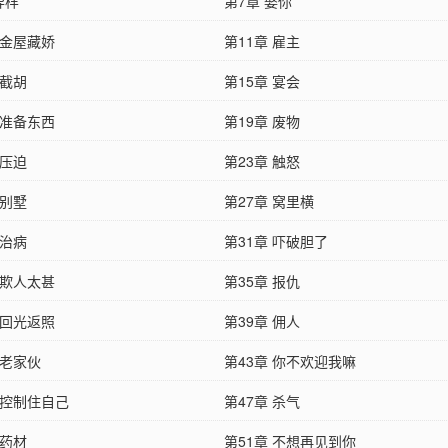
异样
第7章 娶你
 金屋藏娇
第11章 雇主
 截胡
第15章 宴会
 准备东西
第19章 废物
 压迫
第23章 触怒
 别墅
第27章 窝里横
 治病
第31章 吓破胆了
 欺人太甚
第35章 报仇
 回光返照
第39章 佣人
 老家伙
第43章 你不欢迎我嘛
 控制住自己
第47章 杀气
 药材
第51章 不想再见到你