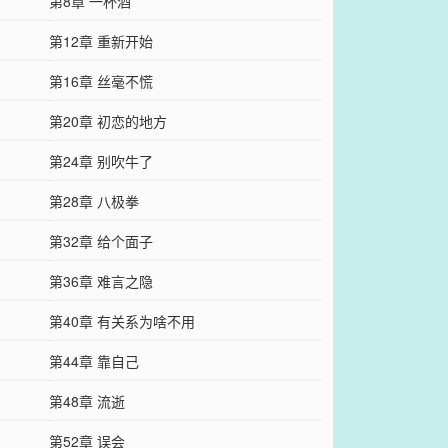
第8章 一杯酒
第12章 重新开始
第16章 丝毫不慌
第20章 初恋的地方
第24章 别吹牛了
第28章 八极拳
第32章 给个面子
第36章 难言之隐
第40章 有关系为啥不用
第44章 靠自己
第48章 流逝
第52章 误会