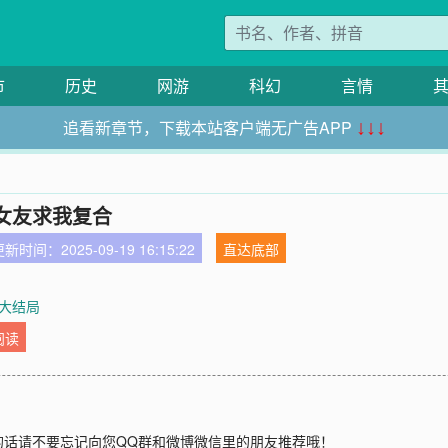
市
历史
网游
科幻
言情
追看新章节，下载本站客户端无广告APP
↓↓↓
女友求我复合
新时间：2025-09-19 16:15:22
直达底部
 大结局
阅读
的话请不要忘记向您QQ群和微博微信里的朋友推荐哦！