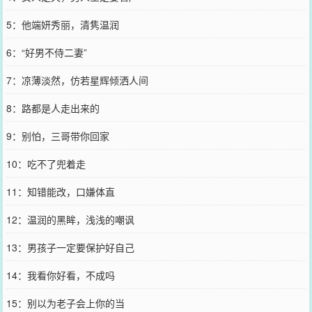
5：他端妍秀丽，清隽温润
6：“好男不侍二妻”
7：凉薄淡然，仿若星辉倾洒人间
8：路都是人走出来的
9：别怕，三哥带你回家
10：吃不了兜着走
11：知错能改，口嫌体直
12：温润的黑眸，浅浅的嘲讽
13：男孩子一定要保护好自己
14：我看你好看，不成吗
15：别以为老子会上你的当