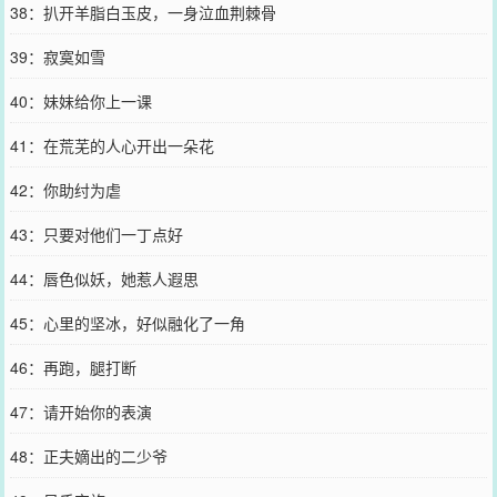
38：扒开羊脂白玉皮，一身泣血荆棘骨
39：寂寞如雪
40：妹妹给你上一课
41：在荒芜的人心开出一朵花
42：你助纣为虐
43：只要对他们一丁点好
44：唇色似妖，她惹人遐思
45：心里的坚冰，好似融化了一角
46：再跑，腿打断
47：请开始你的表演
48：正夫嫡出的二少爷