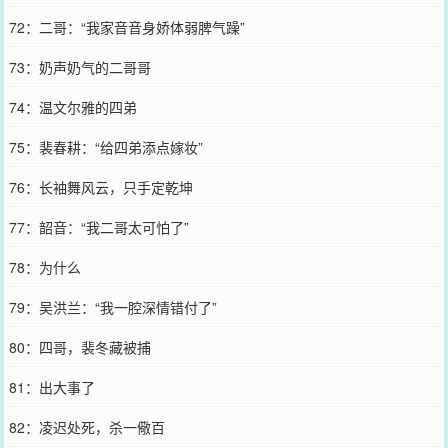
72：二哥：“我家音音身娇体弱脾气躁”
73：奶声奶气的二哥哥
74：温文尔雅的四弟
75：裴春耕：“给四弟添点嫁妆”
76：长袖舞风云，只手定乾坤
77：韶音：“我二哥太可怕了”
78：为什么
79：吴洪兰：“我一腔深情错付了”
80：四哥，裴冬藏被捕
81：出大事了
82：凌迟处死，杀一儆百