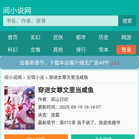
阅小说网
搜索
首页
玄幻
武侠
都市
历史
网游
科幻
言情
其他
排行
完本
登录
追看新章节，下载本站客户端无广告APP
↓↓↓
阅小说网
>
言情小说
> 穿进女尊文里当咸鱼
穿进女尊文里当咸鱼
作者：
高山日初
更新时间：2025-09-19 16:14:07
状态：连载
最新章节：
第512章 我不装了，我是炼器爷
加入书架
点击阅读