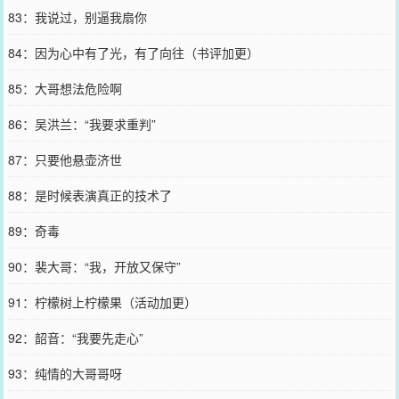
83：我说过，别逼我扇你
84：因为心中有了光，有了向往（书评加更）
85：大哥想法危险啊
86：吴洪兰：“我要求重判”
87：只要他悬壶济世
88：是时候表演真正的技术了
89：奇毒
90：裴大哥：“我，开放又保守”
91：柠檬树上柠檬果（活动加更）
92：韶音：“我要先走心”
93：纯情的大哥哥呀