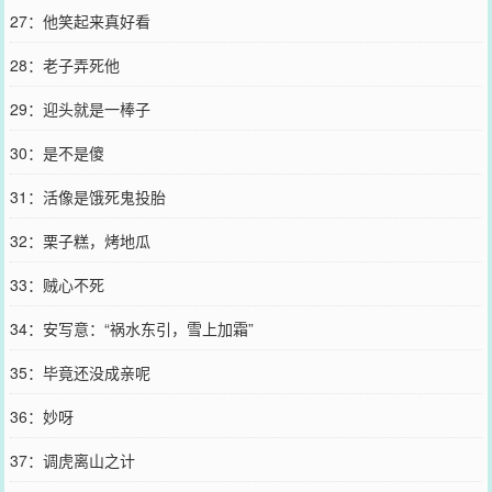
27：他笑起来真好看
28：老子弄死他
29：迎头就是一棒子
30：是不是傻
31：活像是饿死鬼投胎
32：栗子糕，烤地瓜
33：贼心不死
34：安写意：“祸水东引，雪上加霜”
35：毕竟还没成亲呢
36：妙呀
37：调虎离山之计