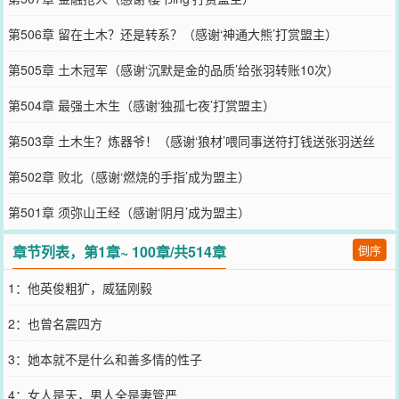
第506章 留在土木？还是转系？（感谢‘神通大熊’打赏盟主）
第505章 土木冠军（感谢‘沉默是金的品质’给张羽转账10次）
第504章 最强土木生（感谢‘独孤七夜’打赏盟主）
第503章 土木生？炼器爷！（感谢‘狼材’喂同事送符打钱送张羽送丝
袜）
第502章 败北（感谢‘燃烧的手指’成为盟主）
第501章 须弥山王经（感谢‘阴月’成为盟主）
章节列表，第1章~ 100章/共514章
倒序
1：他英俊粗犷，威猛刚毅
2：也曾名震四方
3：她本就不是什么和善多情的性子
4：女人是天，男人全是妻管严