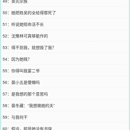
49：吴氏宗族
50：她把姓吴的全给得罪死了
51：听说她短命活不长
52：沈豫林可真够能作的
53：得不到我，就想毁了我？
54：因为她贱？
55：你得叫我宴二爷
56：裴小五是傻帽吗
57：是我想的那个意思吗
58：裴冬藏：“我想做她的夫”
59：与我何干
60：假设，韶音她没有书穿