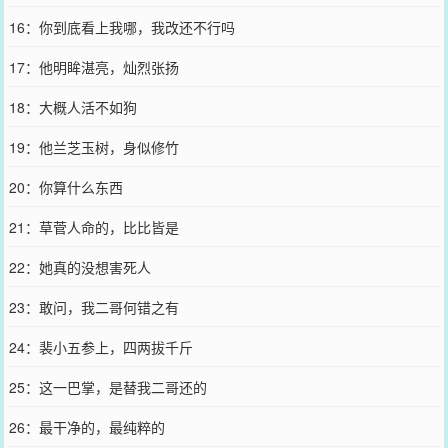
16：你到底看上我哪，我改还不行吗
17：他明眸湛亮，灿烈张扬
18：大概人活不如狗
19：他兰芝玉树，身似修竹
20：你算什么东西
21：草菅人命的，比比皆是
22：她真的没想害死人
23：敢问，我二哥何错之有
24：裴小五参上，四两拔千斤
25：这一巴掌，是替我二哥还的
26：最干净的，最纯粹的