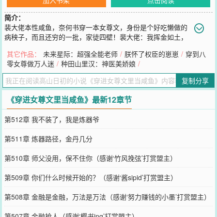
简介：
裴大佬本性咸鱼，奈何书穿一本女尊文，身份是个好吃懒做的
病秧子，而且还穷的一批，家徒四壁！裴大佬：我挥金如土，
不想奋斗！从此她化身魔鬼…….裴家是村里出了名的贫困户，大伙等
其它作品：
未来星际：超强全能老师
/
朕怀了权臣的崽崽
/
穿到八
着看裴家吃不上饭饿肚子。结果，这裴家怎么过得越来越红火？大
零女尊做万人迷
/
种田山里汉：神医美娇娘
/
哥：我，一国首富！二哥：我，才华横溢，名震天下！三哥：老子就
不行了，比较没用，区区一城之主，统帅百万雄兵！四哥：别问，问
复制分享
就是眼泪，小妹又拿鞭子抽我了，让我去赚钱给她潇洒……
您要是觉得《
穿进女尊文里当咸鱼
》还不错的话请不要忘记向您QQ群
《穿进女尊文里当咸鱼》最新12章节
和微博微信里的朋友推荐哦！
第512章 我不装了，我是炼器爷
第511章 炼器路径，金丹几分
第510章 师父没用，保不住你（感谢‘竹风挽弦’打赏盟主）
第509章 你们什么时候开始的？（感谢‘酱sipid’打赏盟主）
第508章 金融是金融，万法是万法（感谢‘努力赚钱的小墨’打赏盟主）
第507章 金融抢人（感谢‘樱书ing’打赏盟主）