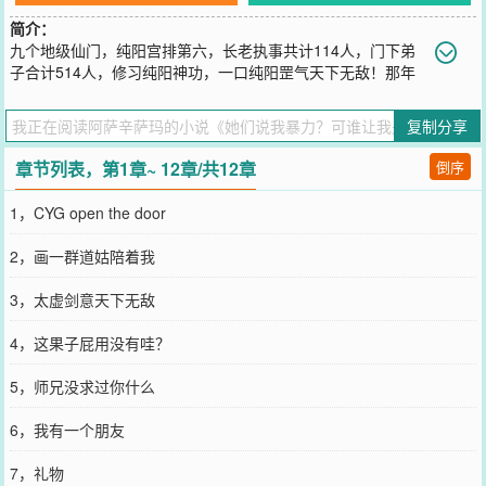
简介：
九个地级仙门，纯阳宫排第六，长老执事共计114人，门下弟
子合计514人，修习纯阳神功，一口纯阳罡气天下无敌！那年
雪夜，宫主李纯南怀襁褓弃婴上山李纯南唏嘘道：“此子不俗，我纯阳
宫终于后继有人了。”
复制分享
您要是觉得《
她们说我暴力？可谁让我是体修
》还不错的话请不要忘
记向您QQ群和微博微信里的朋友推荐哦！
章节列表，第1章~ 12章/共12章
倒序
1，CYG open the door
2，画一群道姑陪着我
3，太虚剑意天下无敌
4，这果子屁用没有哇？
5，师兄没求过你什么
6，我有一个朋友
7，礼物