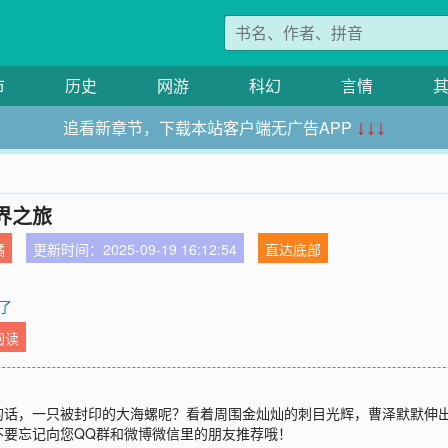
市
历史
网游
科幻
言情
追看新章节，下载本站客户端无广告APP
↓↓↓
界之旅
橘
更新时间：2025-09-19 16:12:54
直达底部
了
阅读
，一只被封印的大海螺呢？看着周围金灿灿的刺目光辉，曹泽默默伸出一根触手
不要忘记向您QQ群和微博微信里的朋友推荐哦！