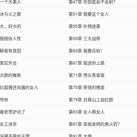
 一个大美人
第47章 你到底会不会射？
 冰与火之歌
第51章 我要这个女人
 大，好大的
第55章 扑朔迷离
 我相信人性
第59章 三大战将
 耕者有其田
第63章 我要兵权！
 里应外合
第67章 我送你上路
 大胆的推断
第71章 愣头青查案
章 比狐狸还风骚的女人
第75章 奇怪的佛堂
 夺命
第79章 白骨山上血红颜
 被老秃驴坑了
第83章 女人啊女人
 长工进京
第87章 高祖发明的黑火药？
 深藏不露的王璎
第91章 大婚