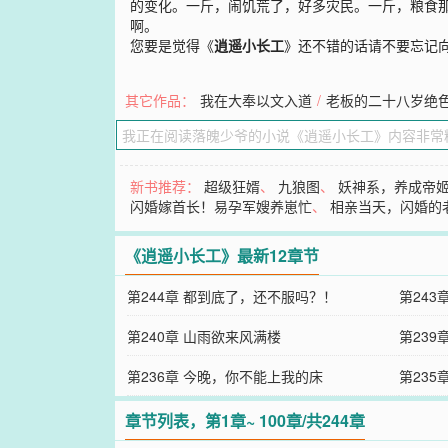
的变化。一斤，闹饥荒了，好多灾民。一斤，粮食
啊。
您要是觉得《
逍遥小长工
》还不错的话请不要忘记
其它作品：
我在大奉以文入道
/
老板的二十八岁绝
新书推荐：
超级狂婿
、
九狼图
、
妖神系，养成帝
闪婚嫁首长！易孕军嫂养崽忙
、
相亲当天，闪婚的
《逍遥小长工》最新12章节
第244章 都到底了，还不服吗？！
第24
第240章 山雨欲来风满楼
第239
第236章 今晚，你不能上我的床
第235
章节列表，第1章~ 100章/共244章