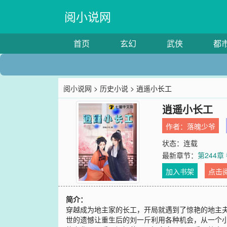
阅小说网
首页
玄幻
武侠
都
阅小说网
>
历史小说
> 逍遥小长工
逍遥小长工
作者：
落魄少爷
状态：连载
最新章节：
第244
加入书架
点击
简介：
穿越成为地主家的长工，开局就遇到了惊艳的地主
世的遗憾让重生后的刘一斤利用各种机会，从一个