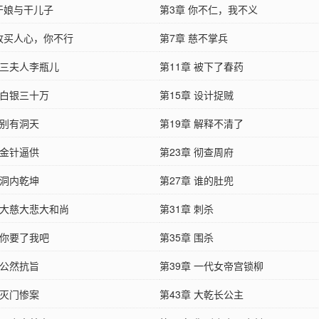
 干娘与干儿子
第3章 你不仁，我不义
 收买人心，你不行
第7章 慈不掌兵
 三夫人李瓶儿
第11章 被下了春药
 白银三十万
第15章 设计捉贼
 别有洞天
第19章 解释不清了
 金针逼供
第23章 彻查周府
 洞内乾坤
第27章 谁的肚兜
 大慈大悲大和尚
第31章 刺杀
 你要了我吧
第35章 围杀
 公然抗旨
第39章 一代女帝宫锁柳
 灭门惨案
第43章 大乾长公主