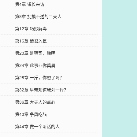
第4章 镇长来访
第8章 捉摸不透的二夫人
第12章 巧妙解毒
第16章 请君入瓮
第20章 监察司，魏明
第24章 此事非你莫属
第28章 一斤，你想了吗？
第32章 皇帝知道我刘一斤？
第36章 大夫人的点心
第40章 争风吃醋
第44章 做一个听话的人