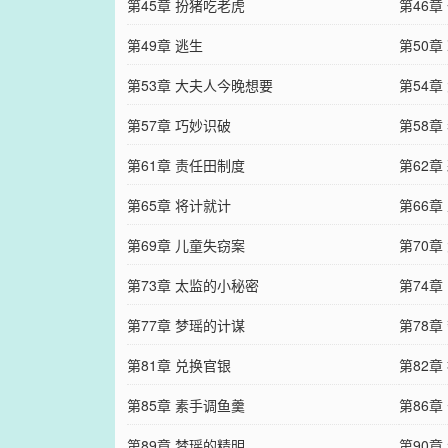
第45章 扮猪吃老虎
第46章
第49章 逃生
第50章
第53章 大夫人今晚想要
第54章
第57章 巧妙识破
第58章
第61章 责任田制度
第62章
第65章 将计就计
第66章
第69章 儿童失窃案
第70章
第73章 太监的小秘密
第74
第77章 梦瑶的计谋
第78章
第81章 兑换官银
第82章
第85章 素手调鱼羹
第86章
第89章 梦瑶的精明
第90章