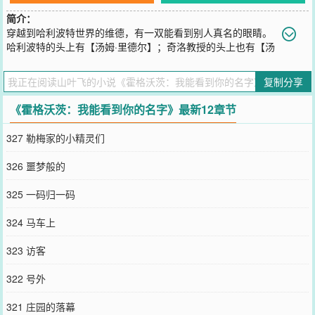
简介：
穿越到哈利波特世界的维德，有一双能看到别人真名的眼睛。
哈利波特的头上有【汤姆·里德尔】；奇洛教授的头上也有【汤
姆·里德尔】；日记本上同样有【汤姆·里德尔】……维德：……对不起
了，伏地魔。遇到我是你的劫。——·——·——·——维德：我在霍格
复制分享
沃茨学习的时间只有七年，除掉假期就只有266周！即使一周就能吃
透一本书，266周也不过才266本书而已！霍格沃茨的图书馆有多少魔
《霍格沃茨：我能看到你的名字》最新12章节
法书呢？成千上万本！时不我待，怎么能不抓紧时间学习？！我决不
允许任何人破坏我的学习环境——黑魔王也不行！不不不，我并非单
327 勒梅家的小精灵们
纯的热爱知识。我只是贪婪而已。
您要是觉得《
霍格沃茨：我能看到你的名字
》还不错的话请不要忘记
326 噩梦般的
向您QQ群和微博微信里的朋友推荐哦！
325 一码归一码
324 马车上
323 访客
322 号外
321 庄园的落幕