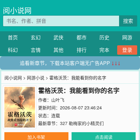
阅小说网
搜索
首页
玄幻
武侠
都市
历史
网游
科幻
言情
其他
排行
完本
登录
追看新章节，下载本站客户端无广告APP
↓↓↓
阅小说网
>
网游小说
> 霍格沃茨：我能看到你的名字
霍格沃茨：我能看到你的名字
作者：
山叶飞
更新时间：2026-08-07 23:46:24
状态：连载
最新章节：
327 勒梅家的小精灵们
加入书架
点击阅读