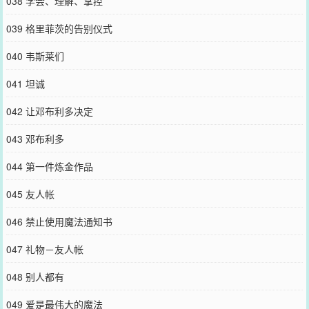
038 学会、理解、掌控
039 格里菲茨的告别仪式
040 韦斯莱们
041 坦诚
042 让邓布利多决定
043 邓布利多
044 第一件炼金作品
045 友人帐
046 禁止使用魔法通知书
047 礼物－友人帐
048 别人都有
049 爱是最伟大的魔法