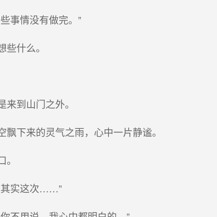
些事情没有做完。”
想些什么。
是来到山门之外。
空飘下来的灵气之雨，心中一片静谧。
口。
其实这次……”
你不用说，我心中都明白的。”