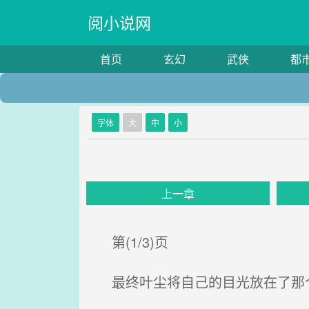
阅小说网
首页
玄幻
武侠
都
字体
大
中
小
上一章
第(1/3)页
最终叶尘将自己的目光放在了那