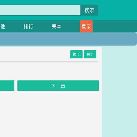
搜索
其他
排行
完本
登录
换手
关灯
下一章