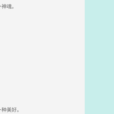
补神魂。
一种美好。