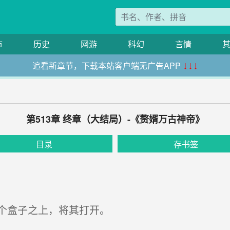
市
历史
网游
科幻
言情
追看新章节，下载本站客户端无广告APP
↓↓↓
第513章 终章（大结局）-《赘婿万古神帝》
目录
存书签
个盒子之上，将其打开。