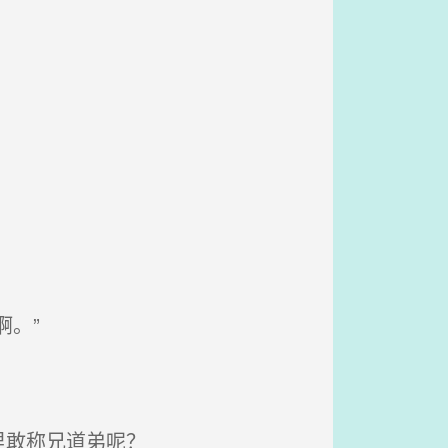
。”
里敢称兄道弟呢？