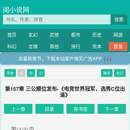
阅小说网
搜索
首页
玄幻
武侠
都市
历史
网游
科幻
言情
其他
排行
完本
登录
追看新章节，下载本站客户端无广告APP
↓↓↓
字体
大
中
小
换手
关灯
第157章 三公顺位发布-《电竞世界冠军，选秀C位出
道》
上一章
目录
存书签
下一章
第(1/3)页