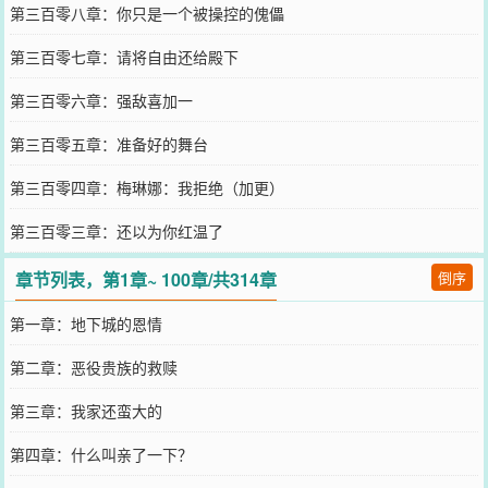
第三百零八章：你只是一个被操控的傀儡
第三百零七章：请将自由还给殿下
第三百零六章：强敌喜加一
第三百零五章：准备好的舞台
第三百零四章：梅琳娜：我拒绝（加更）
第三百零三章：还以为你红温了
章节列表，第1章~ 100章/共314章
倒序
第一章：地下城的恩情
第二章：恶役贵族的救赎
第三章：我家还蛮大的
第四章：什么叫亲了一下？