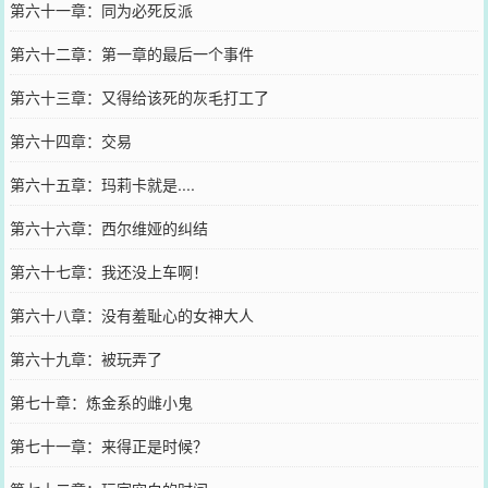
第六十一章：同为必死反派
第六十二章：第一章的最后一个事件
第六十三章：又得给该死的灰毛打工了
第六十四章：交易
第六十五章：玛莉卡就是....
第六十六章：西尔维娅的纠结
第六十七章：我还没上车啊！
第六十八章：没有羞耻心的女神大人
第六十九章：被玩弄了
第七十章：炼金系的雌小鬼
第七十一章：来得正是时候？