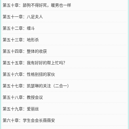
第五十章：舔狗不得好死，暖男也一样
第五十一章：八足夫人
第五十二章：缠斗
第五十三章：地形杀
第五十四章：整体的收获
第五十五章：我有好好的帮上忙吗？
第五十六章：性格别扭的家伙
第五十七章：凯瑟琳的关注（二合一）
第五十八章：教授会议
第五十九章：爱丽丝
第六十章：学生会会长薇薇安