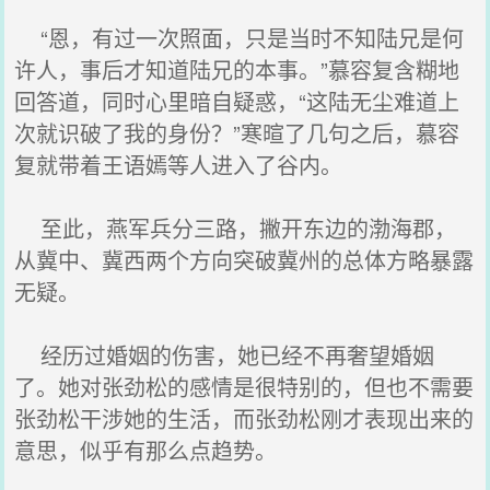
“恩，有过一次照面，只是当时不知陆兄是何
许人，事后才知道陆兄的本事。”慕容复含糊地
回答道，同时心里暗自疑惑，“这陆无尘难道上
次就识破了我的身份？”寒暄了几句之后，慕容
复就带着王语嫣等人进入了谷内。
至此，燕军兵分三路，撇开东边的渤海郡，
从冀中、冀西两个方向突破冀州的总体方略暴露
无疑。
经历过婚姻的伤害，她已经不再奢望婚姻
了。她对张劲松的感情是很特别的，但也不需要
张劲松干涉她的生活，而张劲松刚才表现出来的
意思，似乎有那么点趋势。