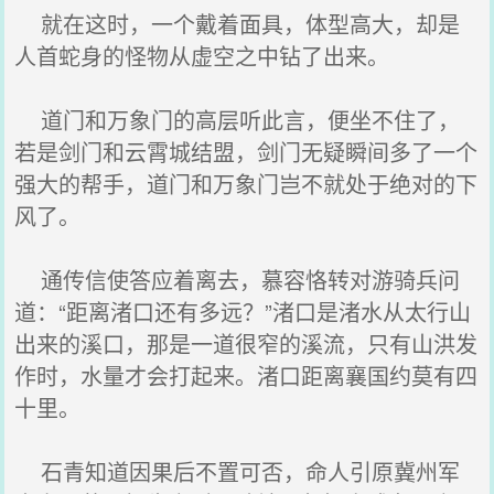
就在这时，一个戴着面具，体型高大，却是
人首蛇身的怪物从虚空之中钻了出来。
道门和万象门的高层听此言，便坐不住了，
若是剑门和云霄城结盟，剑门无疑瞬间多了一个
强大的帮手，道门和万象门岂不就处于绝对的下
风了。
通传信使答应着离去，慕容恪转对游骑兵问
道：“距离渚口还有多远？”渚口是渚水从太行山
出来的溪口，那是一道很窄的溪流，只有山洪发
作时，水量才会打起来。渚口距离襄国约莫有四
十里。
石青知道因果后不置可否，命人引原冀州军