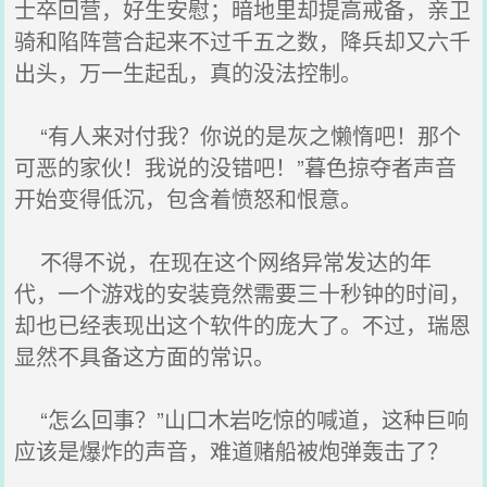
士卒回营，好生安慰；暗地里却提高戒备，亲卫
骑和陷阵营合起来不过千五之数，降兵却又六千
出头，万一生起乱，真的没法控制。
“有人来对付我？你说的是灰之懒惰吧！那个
可恶的家伙！我说的没错吧！”暮色掠夺者声音
开始变得低沉，包含着愤怒和恨意。
不得不说，在现在这个网络异常发达的年
代，一个游戏的安装竟然需要三十秒钟的时间，
却也已经表现出这个软件的庞大了。不过，瑞恩
显然不具备这方面的常识。
“怎么回事？”山口木岩吃惊的喊道，这种巨响
应该是爆炸的声音，难道赌船被炮弹轰击了？