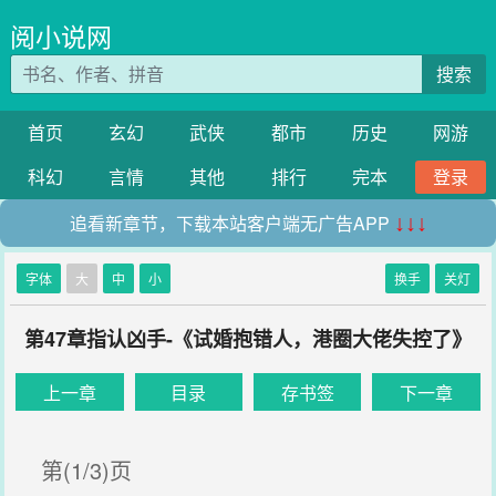
阅小说网
搜索
首页
玄幻
武侠
都市
历史
网游
科幻
言情
其他
排行
完本
登录
追看新章节，下载本站客户端无广告APP
↓↓↓
字体
大
中
小
换手
关灯
第47章指认凶手-《试婚抱错人，港圈大佬失控了》
上一章
目录
存书签
下一章
第(1/3)页