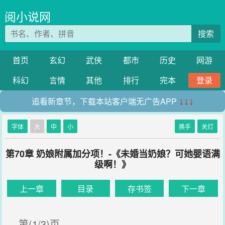
阅小说网
搜索
首页
玄幻
武侠
都市
历史
网游
科幻
言情
其他
排行
完本
登录
追看新章节，下载本站客户端无广告APP
↓↓↓
字体
大
中
小
换手
关灯
第70章 奶娘附属加分项！-《未婚当奶娘？可她婴语满
级啊！》
上一章
目录
存书签
下一章
第(1/3)页