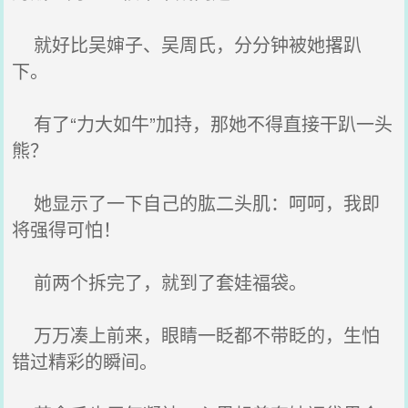
就好比吴婶子、吴周氏，分分钟被她撂趴
下。
有了“力大如牛”加持，那她不得直接干趴一头
熊？
她显示了一下自己的肱二头肌：呵呵，我即
将强得可怕！
前两个拆完了，就到了套娃福袋。
万万凑上前来，眼睛一眨都不带眨的，生怕
错过精彩的瞬间。