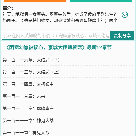
简介：
符芙，地狱第一女魔头。堕魔失败后，她成了侯府里刚出生的
奶团子。亲娘是将门嫡女，却被渣爹和恶婆母磋磨十年；两个
哥哥一个痴傻一个失语；外室带着儿女登门，重生庶女还妄想踩着江
家满门尸骨，坐上国母之位。她本想看戏，谁知全家竟都能听见她的
复制分享
心声。自此，娘亲醒了，哥哥们好了，江家护崽护到发疯，所谓祥瑞
庶女也一次次翻车。最要命的是，各界大佬追着她宠：高高在上的神
《团宠幼崽被读心，京城大佬追着宠》最新12章节
界遗脉为她现真身；鬼界之主追着她不肯放；清冷皇子为她执剑；疯
批王爷也对她沦陷。她生来是魔，被宠着宠着，那颗冷硬的魔心竟慢
第一百一十六章：大结局（下）
慢化了。
您要是觉得《
团宠幼崽被读心，京城大佬追着宠
》还不错的话请不要
第一百一十五章：大结局（上）
忘记向您QQ群和微博微信里的朋友推荐哦！
第一百一十四章：太初镜主
第一百一十三章：未来
第一百一十二章：你骗本座
第一百一十一章：神鬼大战
第一百一十章：神鬼大战