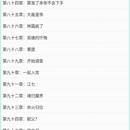
第八十四章：算准了本帝不会下手
第八十五章；大胤皇帝
第八十六章：林霜疯了
第八十七章：吴雄的忏悔
第八十八章：重建
第八十九章：开始调查
第九十章：一起入宫
第九十一章：江七
第九十二章：魂归魔界
第九十三章：命火归位
第九十四章：弑父？