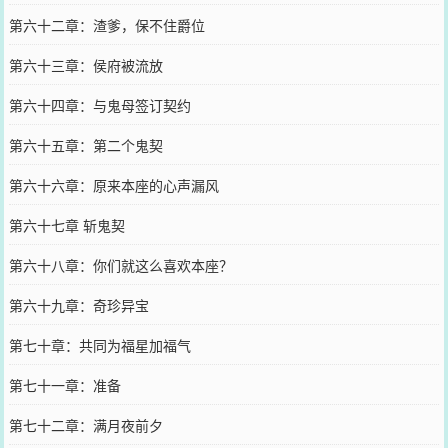
第六十二章：渣爹，保不住爵位
第六十三章：侯府被流放
第六十四章：与鬼母签订契约
第六十五章：第二个鬼契
第六十六章：原来本座的心声漏风
第六十七章 斩鬼契
第六十八章：你们就这么喜欢本座？
第六十九章：奇珍异宝
第七十章：共同为福星加福气
第七十一章：准备
第七十二章：满月夜前夕