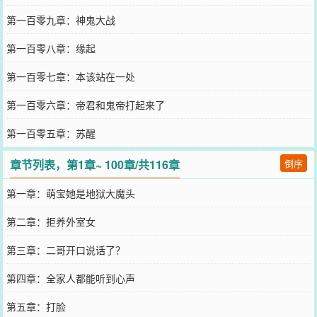
第一百零九章：神鬼大战
第一百零八章：缘起
第一百零七章：本该站在一处
第一百零六章：帝君和鬼帝打起来了
第一百零五章：苏醒
章节列表，第1章~ 100章/共116章
倒序
第一章：萌宝她是地狱大魔头
第二章：拒养外室女
第三章：二哥开口说话了？
第四章：全家人都能听到心声
第五章：打脸