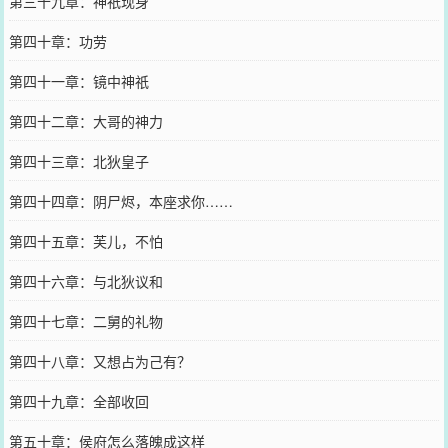
第三十九章：神祇现身
第四十章：功劳
第四十一章：镜中神祇
第四十二章：大哥的神力
第四十三章：北狄皇子
第四十四章：阴尸烬，本座求你……
第四十五章：芙儿，不怕
第四十六章：与北狄议和
第四十七章：二舅的礼物
第四十八章：又想占为己有？
第四十九章：全部收回
第五十章：侯府怎么落魄成这样