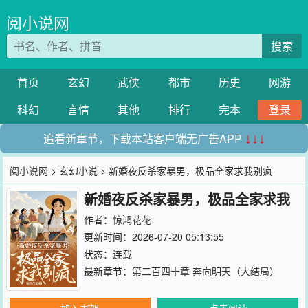
阅小说网
搜索
首页
玄幻
武侠
都市
历史
网游
科幻
言情
其他
排行
完本
登录
追看新章节，下载本站客户端无广告APP
↓↓↓
阅小说网
>
玄幻小说
> 新婚夜反杀家暴男，极品全家求我别疯
新婚夜反杀家暴男，极品全家求我
别疯
作者：
惊鸿花花
更新时间：2026-07-20 05:13:55
状态：连载
最新章节：
第二百四十章 奔向明天（大结局）
加入书架
点击阅读