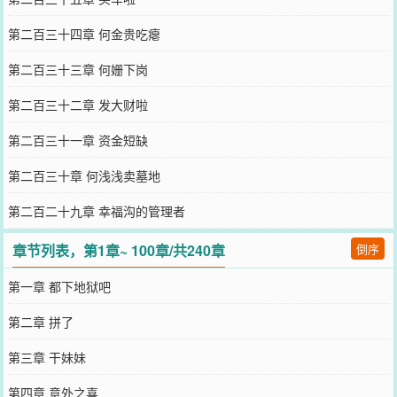
第二百三十四章 何金贵吃瘪
第二百三十三章 何姗下岗
第二百三十二章 发大财啦
第二百三十一章 资金短缺
第二百三十章 何浅浅卖墓地
第二百二十九章 幸福沟的管理者
章节列表，第1章~ 100章/共240章
倒序
第一章 都下地狱吧
第二章 拼了
第三章 干妹妹
第四章 意外之喜