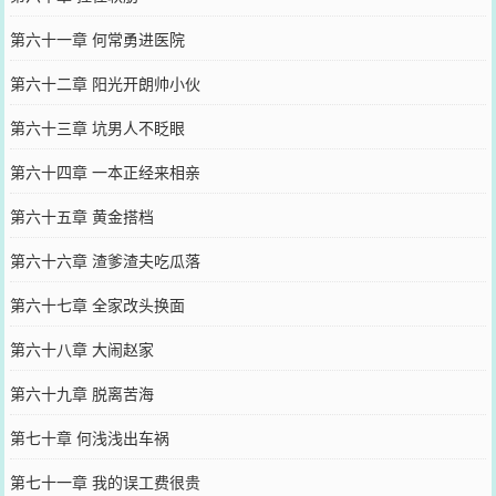
第六十一章 何常勇进医院
第六十二章 阳光开朗帅小伙
第六十三章 坑男人不眨眼
第六十四章 一本正经来相亲
第六十五章 黄金搭档
第六十六章 渣爹渣夫吃瓜落
第六十七章 全家改头换面
第六十八章 大闹赵家
第六十九章 脱离苦海
第七十章 何浅浅出车祸
第七十一章 我的误工费很贵