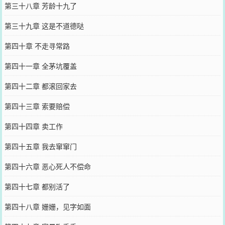
第三十八章 芳龄十九了
第三十九章 这是不道德哒
第四十章 不走寻常路
第四十一章 全茅坑覆盖
第四十二章 都滚回家去
第四十三章 索要赔偿
第四十四章 卖工作
第四十五章 我去窜窜门
第四十六章 恶心死人不偿命
第四十七章 都别活了
第四十八章 姗姗，见字如面