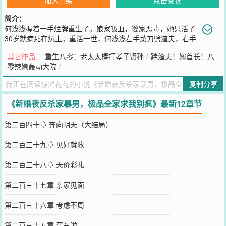
简介：
何浅浅握着一手烂牌重生了。娘家吸血，婆家恶毒，她只活了
30岁就病死在炕上。重活一世，何浅浅左手菜刀劈渣夫，右手
算盘算利弊。渣爹后娘被她追着砍，娘家婆家油水全榨干，家暴男和
其它作品：
重生八零：老太太棒打孝子贤孙
/
踹渣夫！嫁首长！八
恶婆婆更是全送去吃牢饭！处理完极品，何浅浅还要给大哥找工作，
零辣媳轰动大院
/
帮妹妹觅良人。路上偶遇军人陆铮：你还是太心慈手软了，我来帮帮
你吧。二人开启男女混合双打，撕逼打脸见招拆招。大仇得报何浅浅
复制分享
果断踹掉渣夫去随军，逍遥人间独享军婚盛宠。
您要是觉得《
新婚夜反杀家暴男，极品全家求我别疯
》还不错的话请
《新婚夜反杀家暴男，极品全家求我别疯》最新12章节
不要忘记向您QQ群和微博微信里的朋友推荐哦！
第二百四十章 奔向明天（大结局）
第二百三十九章 见好就收
第二百三十八章 天价彩礼
第二百三十七章 亲家见面
第二百三十六章 考虑不周
第二百三十五章 买车啦