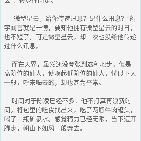
么”，转身往回走。
“微型星云，给你传递讯息？是什么讯息？”翔
宇闻言就是一愣，要知他拥有微型星云的时日，
也不短了。可是微型星云，却一次也没给他传递
过什么讯息。
而在天界，虽然还没夸张到这种地步。但是
高阶位的仙人，使唤起低阶位的仙人，恍似下人
一般，呼来喝去的，却也甚为平常。
时间对于陈凌已经不多，他不打算再浪费时
间。将包里的吃食找出来，吃了两瓶牛肉罐头，
喝了一瓶矿泉水。感觉精力已经无限，当下迈开
脚步，朝山下如风一般奔去。