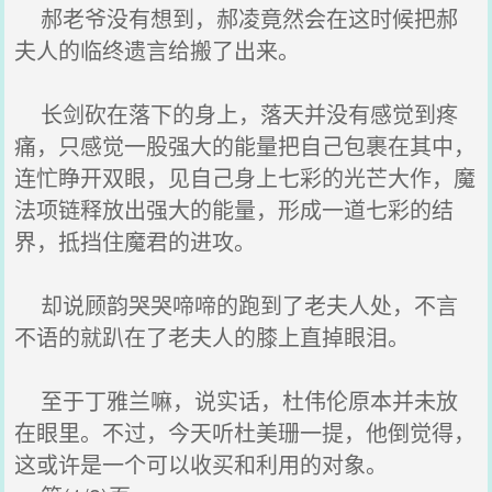
郝老爷没有想到，郝凌竟然会在这时候把郝
夫人的临终遗言给搬了出来。
长剑砍在落下的身上，落天并没有感觉到疼
痛，只感觉一股强大的能量把自己包裹在其中，
连忙睁开双眼，见自己身上七彩的光芒大作，魔
法项链释放出强大的能量，形成一道七彩的结
界，抵挡住魔君的进攻。
却说顾韵哭哭啼啼的跑到了老夫人处，不言
不语的就趴在了老夫人的膝上直掉眼泪。
至于丁雅兰嘛，说实话，杜伟伦原本并未放
在眼里。不过，今天听杜美珊一提，他倒觉得，
这或许是一个可以收买和利用的对象。