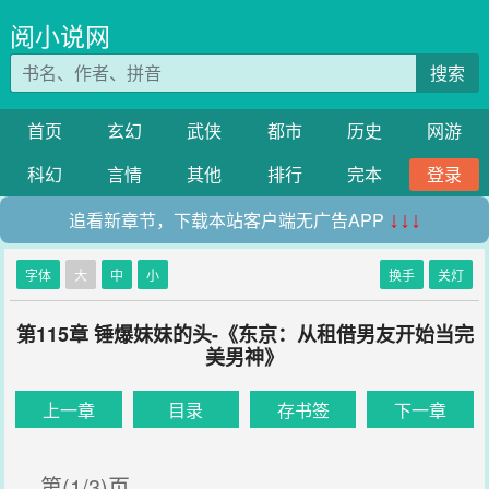
阅小说网
搜索
首页
玄幻
武侠
都市
历史
网游
科幻
言情
其他
排行
完本
登录
追看新章节，下载本站客户端无广告APP
↓↓↓
字体
大
中
小
换手
关灯
第115章 锤爆妹妹的头-《东京：从租借男友开始当完
美男神》
上一章
目录
存书签
下一章
第(1/3)页