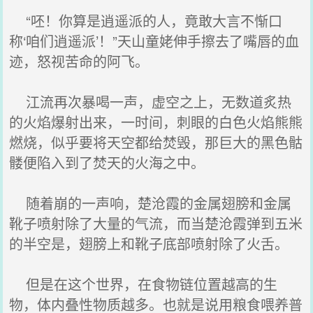
“呸！你算是逍遥派的人，竟敢大言不惭口
称‘咱们逍遥派’！”天山童姥伸手擦去了嘴唇的血
迹，怒视苦命的阿飞。
江流再次暴喝一声，虚空之上，无数道炙热
的火焰爆射出来，一时间，刺眼的白色火焰熊熊
燃烧，似乎要将天空都给焚毁，那巨大的黑色骷
髅便陷入到了焚天的火海之中。
随着崩的一声响，楚沧霞的金属翅膀和金属
靴子喷射除了大量的气流，而当楚沧霞弹到五米
的半空是，翅膀上和靴子底部喷射除了火舌。
但是在这个世界，在食物链位置越高的生
物，体内叠性物质越多。也就是说用粮食喂养普