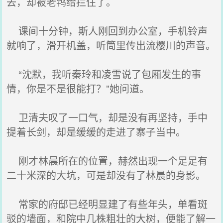
去，却被老鸨给拦住了。
课间十分钟，斯人刚回到办公室，手机铃声
就响了，滑开机盖，听筒里传出流樱川的声音。
“沈默，我听秦玲和凌雪说了包厢发生的事
情，你是不是很能打？”她问道。
卫清夫叹了一口气，却是没有再坚持，手中
提着长剑，却是缓缓的走进了寨子当中。
刚才林晨所在的位置，赫然出现一个足足有
二十米深的大坑，可是却没有了林晨的身影。
常家的府邸已经明显建了有些年头，单看斑
驳的墙面，和院中几株粗壮的大树，便能了解一