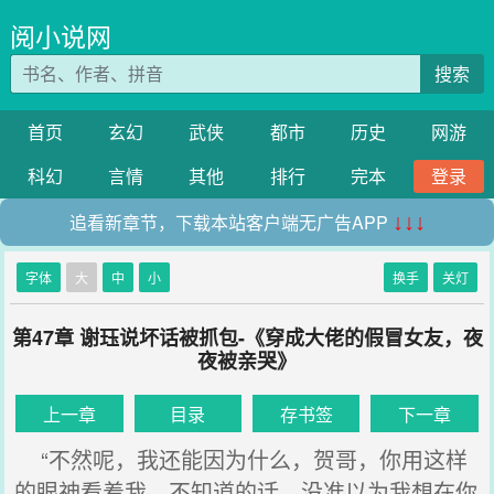
阅小说网
搜索
首页
玄幻
武侠
都市
历史
网游
科幻
言情
其他
排行
完本
登录
追看新章节，下载本站客户端无广告APP
↓↓↓
字体
大
中
小
换手
关灯
第47章 谢珏说坏话被抓包-《穿成大佬的假冒女友，夜
夜被亲哭》
上一章
目录
存书签
下一章
“不然呢，我还能因为什么，贺哥，你用这样
的眼神看着我，不知道的话，没准以为我想在你