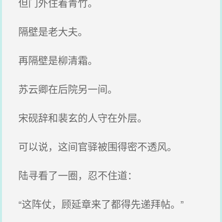
但门外住着青竹。
隔壁是老大夫。
再隔壁是柳清霜。
苏云卿在后院另一间。
宋砚辞和裴玄的人守在外层。
可以说，这间官驿被围得密不透风。
陆寻看了一圈，忍不住道：
“这阵仗，顾延章来了都得先递拜帖。”