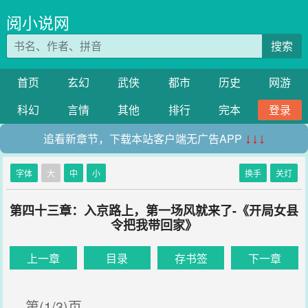
阅小说网
搜索
首页
玄幻
武侠
都市
历史
网游
科幻
言情
其他
排行
完本
登录
追看新章节，下载本站客户端无广告APP
↓↓↓
字体
大
中
小
换手
关灯
第四十三章：入京路上，第一场风就来了-《开局女县
令把我带回家》
上一章
目录
存书签
下一章
第(1/3)页