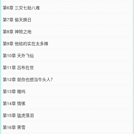
第6章 三灾七劫八难
第7章 偷天换日
第8章 神陨之地
第9章 他给的实在太多辣
第10章 天外飞仙
第11章 吕布在世
第12章 就你也想当牛头人？
第13章 嗷呜
第14章 情愫
第15章 猛虎落泪
第16章 霁雪