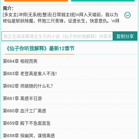
简介：
[多女主|冲师|无系统|整活|日常弱主线]\n拜入天墟前，我以为
修仙是斩妖除魔，怀抱三尺青锋，证道长生，快意恩仇。\n拜
入天墟后，我发现同门人均卧龙凤雏，长老全是整活大师，修仙界的
尽头竟是沙雕？\n更要命的是：\n高冷师尊表面清心寡欲，私下却总
复制分享
用一些奇怪的方式考验我的道心。\n傲娇大师姐嘴上说要揍我，身体
却很诚实地总往我身边凑，还非说是我不讲武德。\n呆萌二师姐厨艺
《仙子你听我解释》最新12章节
感人，但抱起来又香又软。\n至于我？\n不过是为宗门带来了亿点脑
洞和震撼，他们非但不感恩，还说宗门画风崩坏都是我的锅！\n这届
第664章 相视而笑
同门，真难带！\n欢迎收看大型纪录片——《我在天墟欺师灭祖的那
些事》！\n---\n练炁筑基，开辟黄庭灵海。\n服饵炼丹，寻求长生妙
第663章 老登真是害人不浅！
药。\n观想存神，明悟己身真性。\n炼剑铸镜，洞晓阴阳玄理。\n深参
造化，穷究天地之变……千秋万载黄粱梦，一剑斩来仙门开！
第662章 师娘随的什么礼？
您要是觉得《
仙子你听我解释
》还不错的话请不要忘记向您QQ群和微
博微信里的朋友推荐哦！
第661章 离惑半日游
第660章 血汗工厂离惑
第659章 殿下不急面首急
第658章 探幽冥，谋借离惑