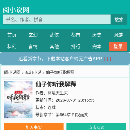
阅小说网
搜索
首页
玄幻
武侠
都市
历史
网游
科幻
言情
其他
排行
完本
登录
追看新章节，下载本站客户端无广告APP
↓↓↓
阅小说网
>
玄幻小说
> 仙子你听我解释
仙子你听我解释
作者：
离境无生灭
更新时间：2026-07-31 23:15:55
状态：连载
最新章节：
第664章 相视而笑
加入书架
点击阅读