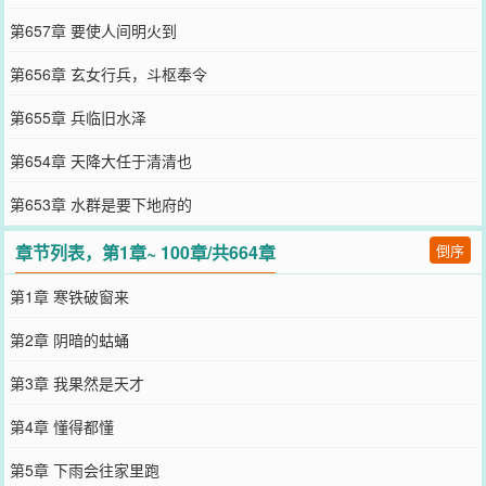
第657章 要使人间明火到
第656章 玄女行兵，斗枢奉令
第655章 兵临旧水泽
第654章 天降大任于清清也
第653章 水群是要下地府的
章节列表，第1章~ 100章/共664章
倒序
第1章 寒铁破窗来
第2章 阴暗的蛄蛹
第3章 我果然是天才
第4章 懂得都懂
第5章 下雨会往家里跑