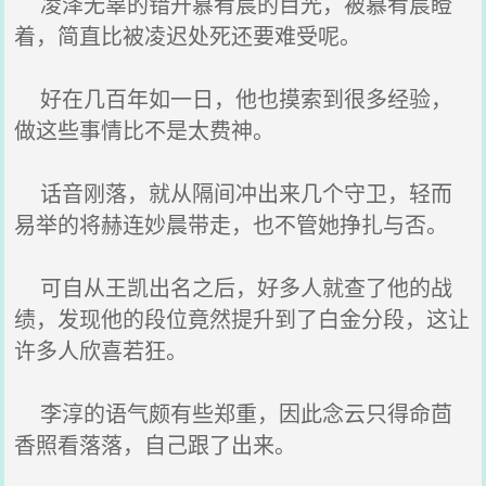
凌泽无辜的错开慕宥宸的目光，被慕宥宸瞪
着，简直比被凌迟处死还要难受呢。
好在几百年如一日，他也摸索到很多经验，
做这些事情比不是太费神。
话音刚落，就从隔间冲出来几个守卫，轻而
易举的将赫连妙晨带走，也不管她挣扎与否。
可自从王凯出名之后，好多人就查了他的战
绩，发现他的段位竟然提升到了白金分段，这让
许多人欣喜若狂。
李淳的语气颇有些郑重，因此念云只得命茴
香照看落落，自己跟了出来。