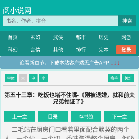
阅小说网
搜索
首页
玄幻
武侠
都市
历史
网游
科幻
言情
其他
排行
完本
登录
追看新章节，下载本站客户端无广告APP
↓↓↓
字体
大
中
小
换手
关灯
第五十三章：吃饭也堵不住嘴-《刚被退婚，就和前夫
兄弟领证了》
上一章
目录
存书签
下一章
二毛站在厨房门口看着里面配合默契的两个
人，一个炒，一个切，香味弥漫整个厨房，他吸