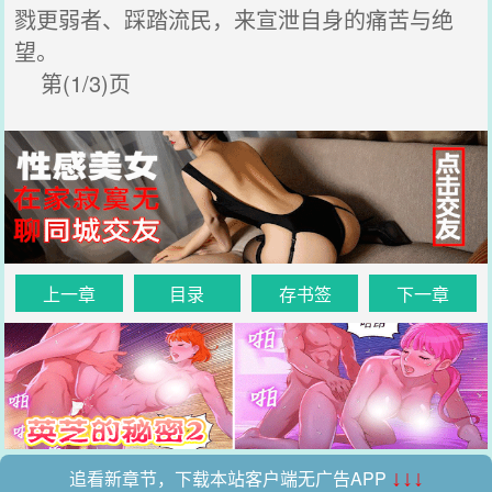
戮更弱者、踩踏流民，来宣泄自身的痛苦与绝
望。
第(1/3)页
上一章
目录
存书签
下一章
追看新章节，下载本站客户端无广告APP
↓↓↓