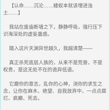
【认命……沉沦……蝼蚁本就该埋进浊
土……】
我站在废庙断墙之下，静静呼吸，强行压下
识海深处的虚妄蛊惑。
踏入这片天渊异世越久，我越清楚——
真正杀死底层人族的，从来不是荒兽，不是
权贵，是这无处不在的诡异低语。
它磨你的意志，乱你的心神，消你的求生之
念，让你在麻木、绝望、自我放弃中，一点点腐
烂、疯癫、死去。