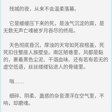
残城的夜，从来不会温柔落幕。
它是缓缓压下来的死，是浊气沉淀的腐，是
无数无声亡魂被岁月吞尽的终局。
天色彻底昏沉，厚浊的天穹如死寂棺盖，死
死扣住整座人族壁垒。南区陋巷里，风都是黏
的，裹着黑色尘泥、干涸血味、还有若有若无的
虚空低语，丝丝缕缕钻进人的骨缝里。
嗡……
细碎、阴柔、蛊惑的杂音漂浮在空气里，不
响，却磨魂。