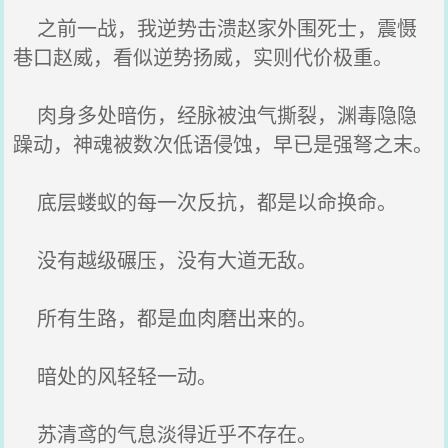
之前一战，我逆势击溃赵家外围死士，震慑
巷口赵威，看似逆势扬威，实则代价极重。
肉身多处暗伤，经脉被浊气撕裂，渊毒隐隐
躁动，神魂被数次低语侵蚀，早已是强弩之末。
底层蝼蚁的每一次反抗，都是以命换命。
没有越级碾压，没有大道无敌。
所有生路，都是血肉磨出来的。
暗处的风轻轻一动。
苏清鸢的气息淡得近乎不存在。