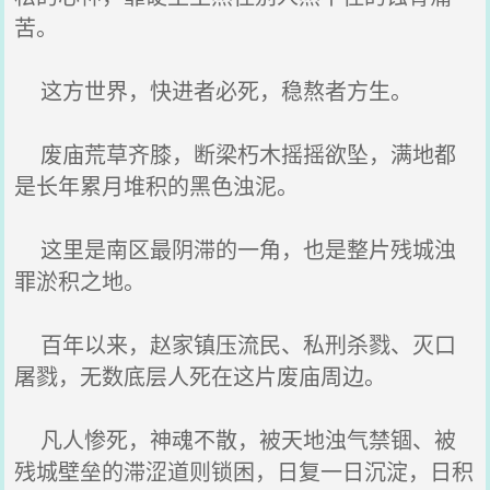
苦。
这方世界，快进者必死，稳熬者方生。
废庙荒草齐膝，断梁朽木摇摇欲坠，满地都
是长年累月堆积的黑色浊泥。
这里是南区最阴滞的一角，也是整片残城浊
罪淤积之地。
百年以来，赵家镇压流民、私刑杀戮、灭口
屠戮，无数底层人死在这片废庙周边。
凡人惨死，神魂不散，被天地浊气禁锢、被
残城壁垒的滞涩道则锁困，日复一日沉淀，日积