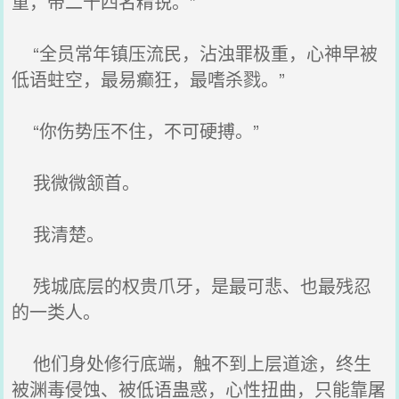
重，带二十四名精锐。”
“全员常年镇压流民，沾浊罪极重，心神早被
低语蛀空，最易癫狂，最嗜杀戮。”
“你伤势压不住，不可硬搏。”
我微微颔首。
我清楚。
残城底层的权贵爪牙，是最可悲、也最残忍
的一类人。
他们身处修行底端，触不到上层道途，终生
被渊毒侵蚀、被低语蛊惑，心性扭曲，只能靠屠