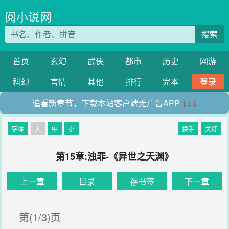
阅小说网
搜索
首页
玄幻
武侠
都市
历史
网游
科幻
言情
其他
排行
完本
登录
追看新章节，下载本站客户端无广告APP
↓↓↓
字体
大
中
小
换手
关灯
第15章:浊罪-《异世之天渊》
上一章
目录
存书签
下一章
第(1/3)页