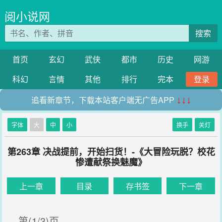
阅小说网
搜索
首页
玄幻
武侠
都市
历史
网游
科幻
言情
其他
排行
完本
登录
追看新章节，下载本站客户端无广告APP
↓↓↓
字体
大
中
小
换手
关灯
第263章 决战提前，开始扫货！-《大冒险玩脱？校花
惨遭献祭换魅魔》
上一章
目录
存书签
下一章
第(1/3)页