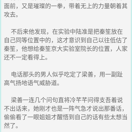
面前，又是璀璨的一拳，带着无上的力量朝着其
攻去。
不后来他发现，在实验中陆准是把秦笙放在
自己同等位置中的，这才意识到自己以往低估了
秦笙，他想给秦笙京大实验室院长的位置，人家
还不一定看得上。
电话那头的男人似乎吃定了梁善，用一副趾
高气扬地语气威胁道。
梁善一连几个问句直将冷芊芊问得支吾着说
不出话来，她刚才也是一阵气急才说出那番话，
偷偷看了一眼姐姐才醒悟到自己的话有些太想当
然了。