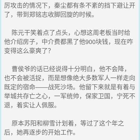
厉攻击的情况下，秦尘都有条不紊的挡下避让开
了，带到郑铭志收脚回旋的时候。
陈元干笑着点了点头，心想这周老板当时给
他介绍房子，中介费都黑了他900块钱，现在咋
变得这么豪爽了？
曹侯爷的话已经说得十分明白，他不会降，
也不会被活捉，而是想像绝大多数军人一样走向
既定的宿命——战死沙场。他留下来就是有着与
举城共存亡之心，一军统帅，保家卫国，宁死不
退，着实让人佩服。
原本苏阳和柳雪计划着，等过了这个年之
后，她再逐步的开始工作。