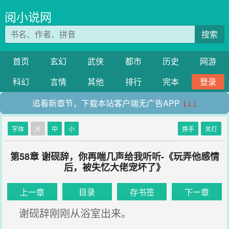
阅小说网
搜索
首页
玄幻
武侠
都市
历史
网游
科幻
言情
其他
排行
完本
登录
追看新章节，下载本站客户端无广告APP
↓↓↓
字体
大
中
小
换手
关灯
第58章 谢砚辞，你再喘几声给我听听-《玩弄他感情
后，被失忆大佬宠坏了》
上一章
目录
存书签
下一章
谢砚辞刚刚从浴室出来。