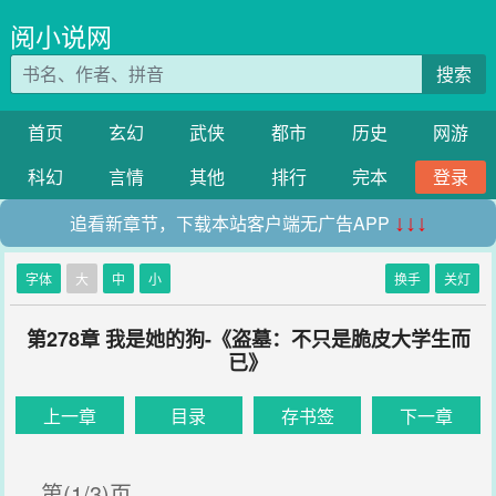
阅小说网
搜索
首页
玄幻
武侠
都市
历史
网游
科幻
言情
其他
排行
完本
登录
追看新章节，下载本站客户端无广告APP
↓↓↓
字体
大
中
小
换手
关灯
第278章 我是她的狗-《盗墓：不只是脆皮大学生而
已》
上一章
目录
存书签
下一章
第(1/3)页