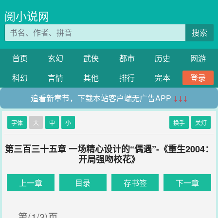
阅小说网
搜索
首页
玄幻
武侠
都市
历史
网游
科幻
言情
其他
排行
完本
登录
追看新章节，下载本站客户端无广告APP
↓↓↓
字体
大
中
小
换手
关灯
第三百三十五章 一场精心设计的“偶遇”-《重生2004：
开局强吻校花》
上一章
目录
存书签
下一章
第(1/3)页