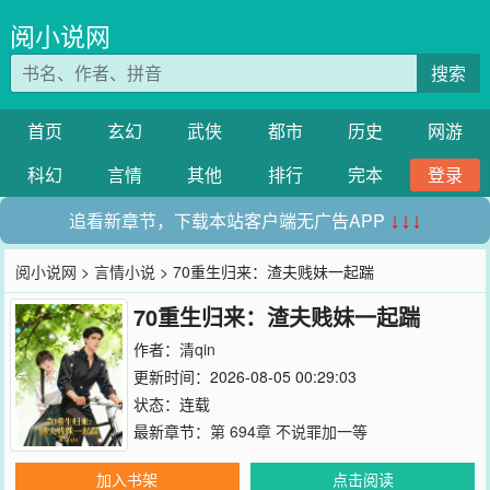
阅小说网
搜索
首页
玄幻
武侠
都市
历史
网游
科幻
言情
其他
排行
完本
登录
追看新章节，下载本站客户端无广告APP
↓↓↓
阅小说网
>
言情小说
> 70重生归来：渣夫贱妹一起踹
70重生归来：渣夫贱妹一起踹
作者：
清qin
更新时间：2026-08-05 00:29:03
状态：连载
最新章节：
第 694章 不说罪加一等
加入书架
点击阅读