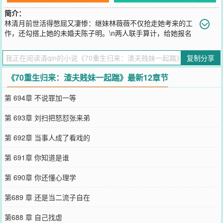
简介：
林清月前世活得憋屈又凄惨：继妹林薇薇不仅抢走她考来的工
作，还勾搭上她的未婚夫陈子明。\n两人联手算计，给她报名
下乡，还霸占了母亲留给她的嫁妆。\n最终让她在偏远乡下的漏雨土
坯房里病痛缠身、孤独惨死。\n带着滔天恨意重生，林清月回到改变
复制分享
命运的关键节点——下乡之前。\n这一世，她不再是那个眼瞎心盲、
任人拿捏的软柿子：\n她有仇报仇有冤报冤。\n怎么回事，我不就上
《70重生归来：渣夫贱妹一起踹》最新12章节
山抓个野兔嘛，怎么也能让人看到最狼狈的那一面……\n唉唉唉，还
让不让人活了……\n可这婆家人一家子都是极品，唉，管你极品不极
第 694章 不说罪加一等
品的，尽管放马过来。\n唉……我慢慢斗吧！
您要是觉得《
70重生归来：渣夫贱妹一起踹
》还不错的话请不要忘记
第 693章 刘扫把怒怼张来弟
向您QQ群和微博微信里的朋友推荐哦！
第 692章 当事人成了看戏的
第 691章 你知道是谁
第 690章 你还懂心理学
第689 章 还是当二流子自在
第688 章 自己找虐