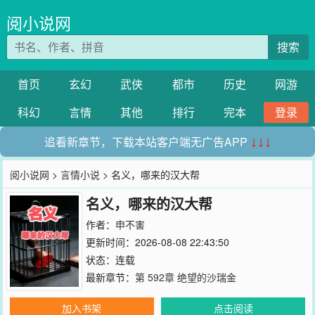
阅小说网
搜索
首页
玄幻
武侠
都市
历史
网游
科幻
言情
其他
排行
完本
登录
追看新章节，下载本站客户端无广告APP
↓↓↓
阅小说网
>
言情小说
> 名义，哪来的汉大帮
名义，哪来的汉大帮
作者：
申不害
更新时间：2026-08-08 22:43:50
状态：连载
最新章节：
第 592章 绝望的沙瑞金
加入书架
点击阅读