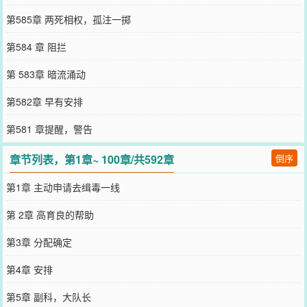
第585章 两死相权，孤注一掷
第584 章 阻拦
第 583章 暗流涌动
第582章 早有安排
第581 章提醒，警告
章节列表，第1章~ 100章/共592章
倒序
第1章 主动申请去缉毒一线
第 2章 高育良的帮助
第3章 分配确定
第4章 安排
第5章 副科，大队长