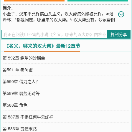
简介：
小金子：汉东不允许搞山头主义，汉大帮怎么能被允许。\n潘
泽林：“都是同志，哪里来的汉大帮。\n汉大帮没有，沙家帮倒
是有些苗头了啊。”
您要是觉得《
名义，哪来的汉大帮
》还不错的话请不要忘记向您QQ群
复制分享
和微博微信里的朋友推荐哦！
《名义，哪来的汉大帮》最新12章节
第 592章 绝望的沙瑞金
第591 章 老闺蜜
第590章 借刀之人？
第589章 弱势无对等
第588章 角色
第 587章 不惧任何牛鬼蛇神
第 586章 穷途末路