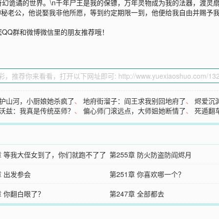
幻诡谲的世界。\n千年尸王是我的保镖，万年灵物成为我的法器，渡灵
神秘老公，他说娶我非他所愿，等到约定期限一到，他便给我自由并赐予我
您QQ群和微博微信里的朋友推荐哦！
护山河，小厨娘她杀疯了
、
地府街溜子：阎王求我别回地府了
、
烬爱沉
沃兹：我真是传统巫师？
、
偏心师门滚远点，大师姐她断情了
、
死遁翻
6章 等我大侄女到了，你们就跑不了了
第255章 防火防盗防阎烬月
章 出发参会
第251章 你喜欢哪一个？
章 你翻白眼了？
第247章 全部都去