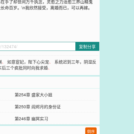
扇在手了却世间万千执念，灵愈之力治愈三界山精鬼
长命百岁。\n我欣然接受，离婚而已，可以再嫁。
复制分享
渊
、
如意宦妃，陛下心尖宠
、
系统迟到三年，阴湿反
车后三个疯批同时向我求婚
、
第254章 盛家大小姐
第250章 阎烬月的身份证
第246章 幽冥实习
倒序