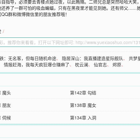
亲自指导，必须要去青楼点她过夜，以此贿赂。二师兄总是突然哈哈大笑
她还养了一群可怕的吸血蝙蝠，只有在黑夜里才能见到她。还有师父……
您QQ群和微博微信里的朋友推荐哦！
堂
/
铁：无名客，但每日随机命途
、
隐居深山：我直播建造星际舰队
、
共梦
、
情报赶海，我每天疯狂爆仓赚麻了
、
枕云澜
、
仙官志
、
烬原
、
章 魔头
第142章 勾结
章 朋友
第138章 魔女
章 伺候
第134章 入洞