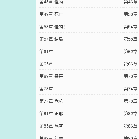
第45章 怪物
第46章
第49章 死亡
第50章
第53章 怪物！
第54章
第57章 结局
第58章
第61章
第62章
第65章
第66章
第69章 哥哥
第70章
第73章
第74章
第77章 危机
第78章
第81章 正邪
第82章
第85章 隔空
第86章
第89章 结案
第90