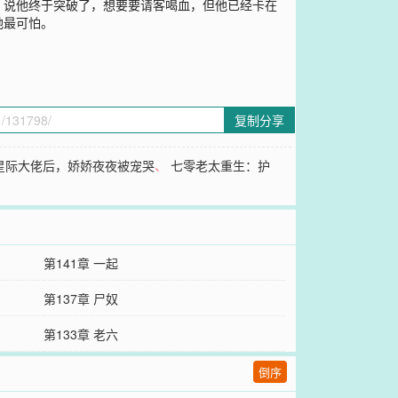
，说他终于突破了，想要要请客喝血，但他已经卡在
她最可怕。
复制分享
星际大佬后，娇娇夜夜被宠哭
、
七零老太重生：护
第141章 一起
第137章 尸奴
第133章 老六
倒序