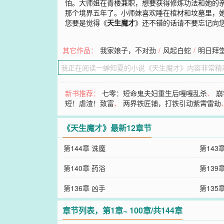
怕。大师姐在青楼兼职，想要获得修炼功法和她的
那个境界五年了。小师妹喜欢睡在棺材和坟墓里，
您要是觉得《
天生魔才
》还不错的话请不要忘记向
其它作品：
我家娘子，不对劲
/
风起白蛇
/
明日拜
新书推荐：
七零：短命鬼夫妇重生后嘎嘎乱杀
、
崩
短！虐渣！致富
、
两界铁匠铺，打铁引动紫霄雷劫
《天生魔才》最新12章节
第144章 诛魔
第143
第140章 药浴
第139
第136章 凶手
第135
章节列表，第1章~ 100章/共144章