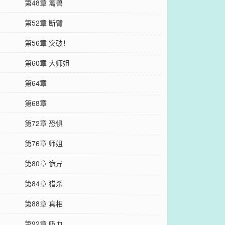
第48章 禽兽
第52章 断臂
第56章 突破！
第60章 大师姐
第64章
第68章
第72章 恐惧
第76章 师姐
第80章 诡异
第84章 猎杀
第88章 真相
第92章 吸血