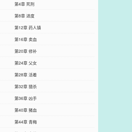
第4章 死刑
第8章 进度
第12章 药人镇
第16章 卖血
第20章 修补
第24章 父女
第28章 活着
第32章 猎杀
第36章 凶手
第40章 猪血
第44章 青梅