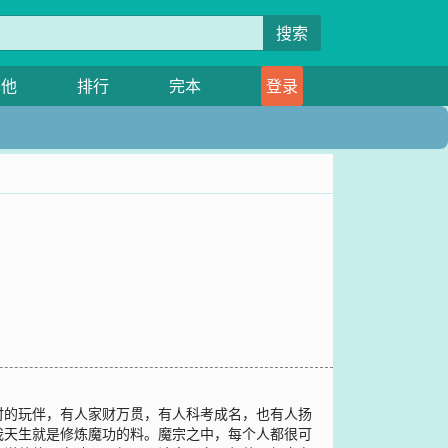
搜索
其他
排行
完本
登录
时的玩伴，有人家财万贯，有人科考成名，也有人扬
我天生就是修炼魔功的料。魔宗之中，每个人都很可