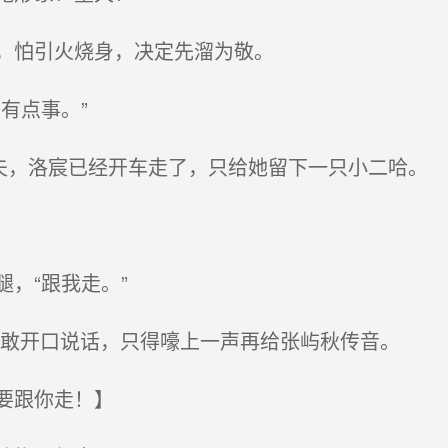
，怕引火烧身，决定先溜为敬。
有点事。”
夫，洛宸已经开车走了，只给她留下一只小二哈。
，“跟我走。”
不敢开口说话，只得嚎上一声再给张屿秋传音。
要跟你走！】