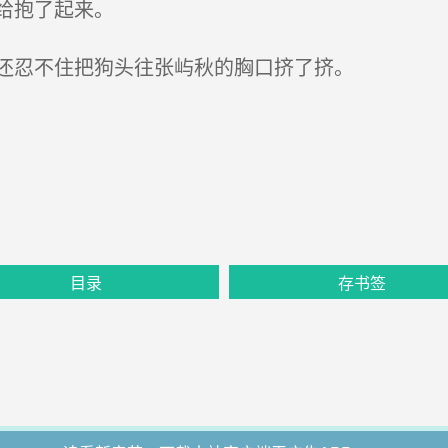
给抱了起来。
还忍不住把狗头往张屿秋的胸口挤了挤。
目录
存书签