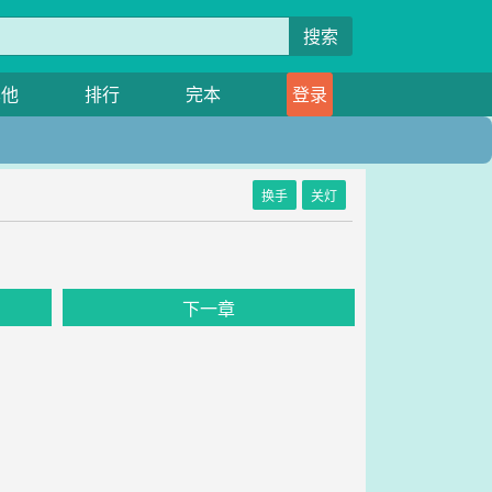
搜索
其他
排行
完本
登录
换手
关灯
下一章