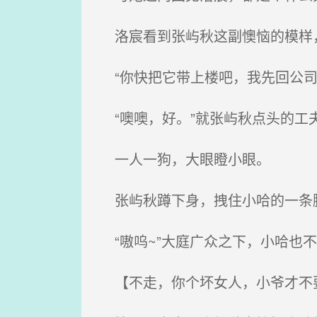
洛宸看到张屿秋这副懊恼的模样
“你快把它带上楼吧，我先回公司
“噢噢，好。”就张屿秋点头的工
一人一狗，大眼瞪小眼。
张屿秋蹲下身，拽住小哈的一条腿
“嗷呜~”大庭广众之下，小哈也
【不走，你个坏女人，小爷才不