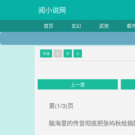
阅小说网
首页
玄幻
武侠
都
字体
大
中
小
上一章
第(1/3)页
脑海里的传音彻底把张屿秋给搞