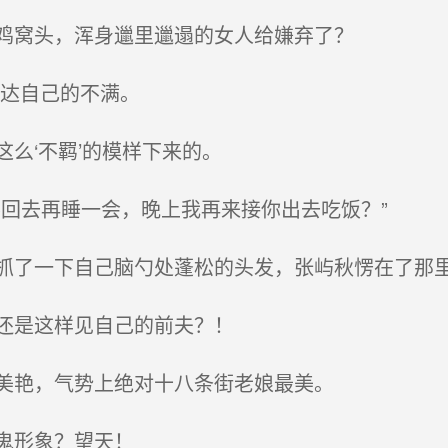
鸡窝头，浑身邋里邋遢的女人给嫌弃了？
表达自己的不满。
么‘不羁’的模样下来的。
回去再睡一会，晚上我再来接你出去吃饭？”
了一下自己脑勺处蓬松的头发，张屿秋愣在了那
还是这样见自己的前夫？！
美艳，气势上绝对十八条街老娘最美。
鬼形象？望天！