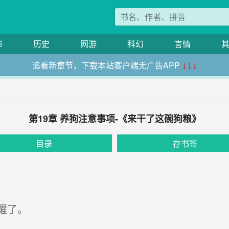
市
历史
网游
科幻
言情
追看新章节，下载本站客户端无广告APP
↓↓↓
第19章 养狗注意事项-《来干了这碗狗粮》
目录
存书签
醒了。