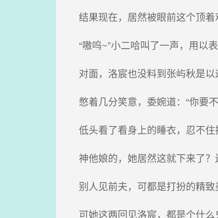
结果现在，居然被眼前这个顶着
“嗷呜~”小二哈叫了一声，用以
对面，洛宸也没料到张屿秋是以这
憋着几分笑意，委婉道：“你要不
低头看了看身上的睡衣，忍不住抓
神他娘的，她居然这就下来了？
别人见前夫，可都是打扮的精致
可她这两回见洛宸，都是个什么