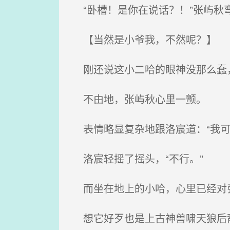
“卧槽！是你在说话？！”张屿秋
【当然是小爷我，不然呢？】
刚还说这小二哈的眼神没那么蠢，
不由地，张屿秋心里一颤。
表情略显复杂地跟洛宸道：“我可
洛宸轻摇了摇头，“不行。”
而坐在地上的小哈，心里已经对
想它好歹也是上古神兽啸天狼后裔