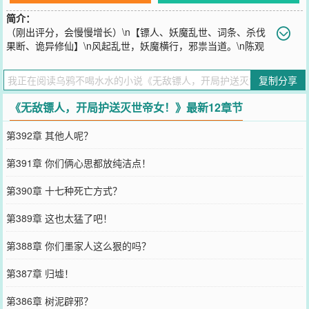
简介：
（刚出评分，会慢慢增长）\n【镖人、妖魔乱世、词条、杀伐
果断、诡异修仙】\n风起乱世，妖魔横行，邪祟当道。\n陈观
觉醒镖人系统，成为一名无敌镖人……\n只要将镖客安全送达，便能
获得功法、属性与词条奖励。\n只问价钱，不问是非！\n只要钱到位
复制分享
妖、魔、人、诡，指一个地点，准时必达。\n加钱？地府也能给你插
队，天上能给你开路。\n【成功护送“镇妖棺”抵达兰若寺】\n获得词
《无敌镖人，开局护送灭世帝女！》最新12章节
条：【镖客金身】——金身一开，万法不破！\n【成功护送“灭世女
帝”，抵达大周王朝】\n获得词条：【缩地成寸】——脚踏山河，日行
第392章 其他人呢？
万里！\n【成功护送“大厄妖童”，抵达太初古矿】\n获得词条：【神魔
禁】——画个圈，神魔尽退！\n……\n江湖人人骂他是最贪财、黑心
第391章 你们俩心思都放纯洁点！
的镖人，\n可他护过的镖，踏过的路，留下的却是万世太平。\n“镖在
人在，镖亡人亡，这一趟……得加钱！”
第390章 十七种死亡方式？
您要是觉得《
无敌镖人，开局护送灭世帝女！
》还不错的话请不要忘
记向您QQ群和微博微信里的朋友推荐哦！
第389章 这也太猛了吧！
第388章 你们墨家人这么狠的吗？
第387章 归墟！
第386章 树泥辟邪？