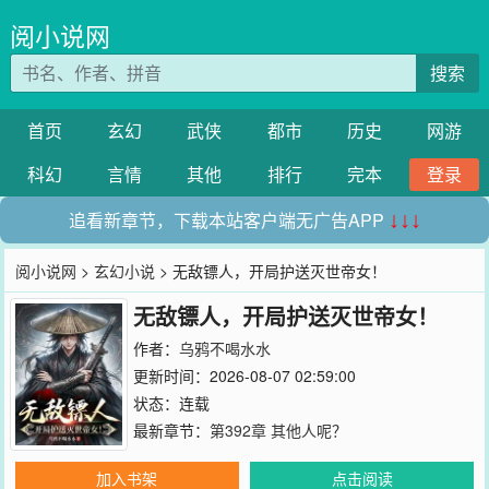
阅小说网
搜索
首页
玄幻
武侠
都市
历史
网游
科幻
言情
其他
排行
完本
登录
追看新章节，下载本站客户端无广告APP
↓↓↓
阅小说网
>
玄幻小说
> 无敌镖人，开局护送灭世帝女！
无敌镖人，开局护送灭世帝女！
作者：
乌鸦不喝水水
更新时间：2026-08-07 02:59:00
状态：连载
最新章节：
第392章 其他人呢？
加入书架
点击阅读