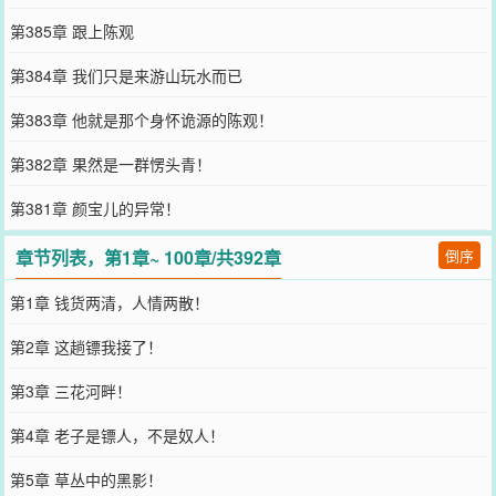
第385章 跟上陈观
第384章 我们只是来游山玩水而已
第383章 他就是那个身怀诡源的陈观！
第382章 果然是一群愣头青！
第381章 颜宝儿的异常！
章节列表，第1章~ 100章/共392章
倒序
第1章 钱货两清，人情两散！
第2章 这趟镖我接了！
第3章 三花河畔！
第4章 老子是镖人，不是奴人！
第5章 草丛中的黑影！