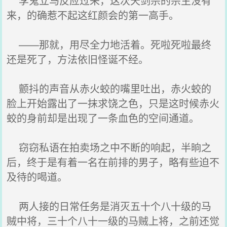
李鬼立马反应过来，这次天剑宗的宗主没有
来，的确惹不起这红颜会的第一高手。
——那就，用尽全力地活着。死啦死啦最终
还是死了，方法依旧怪诞不经。
颤抖的声音从赤火蛟的嘴里吐出，赤火蛟的
脸上开始露出了一抹求饶之色，只是这时候赤火
蛟的身前却是出现了一条血色的空间通道。
窃窃私语在拍卖场之中不断的响起，半晌之
后，终于是有着一名在前排的男子，略有些迫不
及待的喝道。
两人接的日常任务是消灭五十个八十级的马
贼中将，三十个八十一级的马贼上将，之前还觉