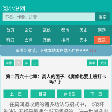
阅小说网
搜索
首页
玄幻
武侠
都市
历史
网游
科幻
言情
其他
排行
完本
登录
追看新章节，下载本站客户端无广告APP
↓↓↓
字体
大
中
小
换手
关灯
第二百六十七章：高人的面子-《魔修也要上班打卡
吗？》
上一章
目录
存书签
下一章
在莫闻道收藏的诸多功法与招式中，《破坏
拳法》无疑是最适合当下情况的，前一世创造出