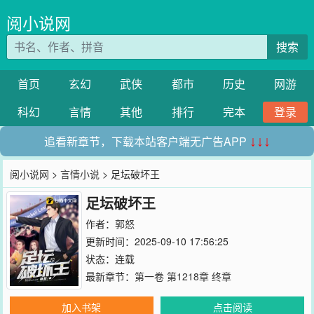
阅小说网
搜索
首页
玄幻
武侠
都市
历史
网游
科幻
言情
其他
排行
完本
登录
追看新章节，下载本站客户端无广告APP
↓↓↓
阅小说网
>
言情小说
> 足坛破坏王
足坛破坏王
作者：
郭怒
更新时间：2025-09-10 17:56:25
状态：连载
最新章节：
第一卷 第1218章 终章
加入书架
点击阅读