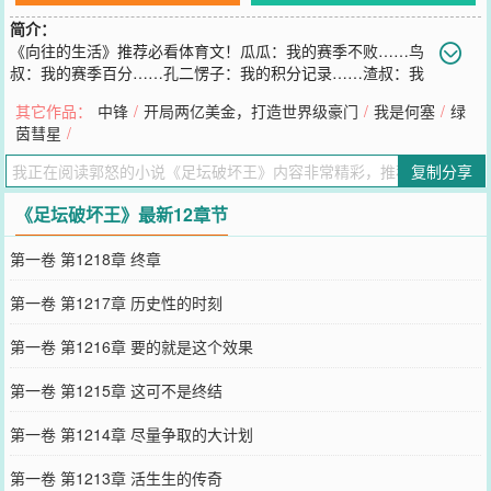
简介：
《向往的生活》推荐必看体育文！瓜瓜：我的赛季不败……鸟
叔：我的赛季百分……孔二愣子：我的积分记录……渣叔：我
的完美赛季……四人异口同声：都是因为你！卫熊猫：我真的不想和
其它作品：
中锋
/
开局两亿美金，打造世界级豪门
/
我是何塞
/
绿
你们为难啊！可是没办法，谁让我是足坛空前绝后的破坏之王呢？
茵彗星
/
注：本书中的足坛，是一个架空的欧洲足坛！如有雷同，纯属巧合！
您要是觉得《
足坛破坏王
》还不错的话请不要忘记向您QQ群和微博微
复制分享
信里的朋友推荐哦！
《足坛破坏王》最新12章节
第一卷 第1218章 终章
第一卷 第1217章 历史性的时刻
第一卷 第1216章 要的就是这个效果
第一卷 第1215章 这可不是终结
第一卷 第1214章 尽量争取的大计划
第一卷 第1213章 活生生的传奇