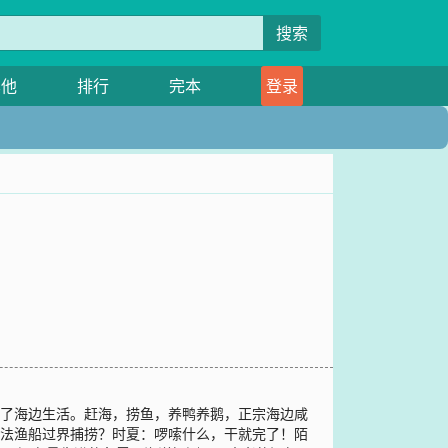
搜索
其他
排行
完本
登录
始了海边生活。赶海，捞鱼，养鸭养鹅，正宗海边咸
非法渔船过界捕捞？时夏：啰嗦什么，干就完了！陌