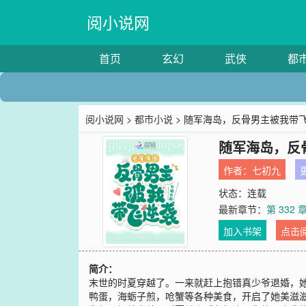
阅小说网
首页
玄幻
武侠
都
阅小说网
>
都市小说
> 随军海岛，反骨男主被我带
随军海岛，反
作者：
七初九
更
状态：连载
最新章节：
第 332 
加入书架
点击
简介：
末世的时夏穿越了。一来就赶上抱错真少爷退婚，她
鸭蛋，海蛎子煎，呛蟹等各种美食，开启了她美滋滋