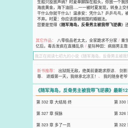
生船只投放声纳？时夏单脚踩在船头，你放一个我
海底黄金，海下油田….一一被时夏发现，转身上交
干什么你就干什么！温承安：凭什么？乒乒乓乓，
不弃。时夏：你应该感谢祖国的婚姻法。
您要是觉得《
随军海岛，反骨男主被我带飞逆袭
》
其它作品：
八零极品老太太，全家跪求不分家
/
重
亿后，毒舌发疯在直播乱杀
/
星际种田：病弱男主靠
新书推荐：
出狱既无敌，绝美前妻跪求原谅
、
剑影
尊
、
退婚第一天，我继承北凉王！
、
我的随身老爷
《随军海岛，反骨男主被我带飞逆袭》最新1
第 332 章 大结局 终
第 330
第 327 章 探脉
第 326
第 323 章 多了一员
第 322