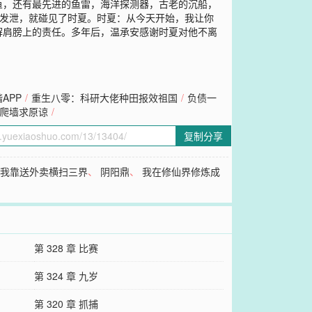
鱼，还有最先进的鱼雷，海洋探测器，古老的沉船，
未发泄，就碰见了时夏。时夏：从今天开始，我让你
解肩膀上的责任。多年后，温承安感谢时夏对他不离
APP
/
重生八零：科研大佬种田报效祖国
/
负债一
爬墙求原谅
/
复制分享
、
我靠送外卖横扫三界
、
阴阳鼎
、
我在修仙界修炼成
第 328 章 比赛
第 324 章 九岁
第 320 章 抓捕