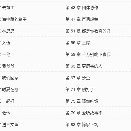
 章 去帮工
第 43 章 团体协作
 章 海中藏的箱子
第 47 章 再遇虎鲸
 章 林思思
第 51 章 都是你教育的好
章 入伍
第 55 章 上岸
章 干他
第 59 章 千万别跪下求我
 章 我爷爷
第 63 章 更厉害的人
 章 我们回家
第 67 章 沙虫
 章 时夏在哪
第 71 章 别打了
 章 一起打
第 75 章 请你吃饭
章 救他
第 79 章 爱听故事不
 章 送三文鱼
第 83 章 陈家下场