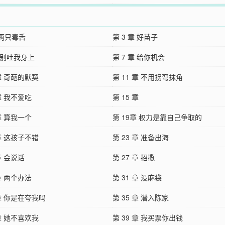
 两只毒舌
第 3 章 好苗子
章 别吐我身上
第 7 章 给你机会
 章 奇葩的默契
第 11 章 不用拐弯抹角
 章 我不爱吃
第 15 章
 章 算我一个
第 19章 权力是靠自己争取的
 章 这孩子不错
第 23 章 准备出海
 章 会说话
第 27 章 招揽
 章 两个办法
第 31 章 没麻袋
 章 你是在夸我吗
第 35 章 潜入陈家
 章 她不喜欢我
第 39 章 我买票你出钱