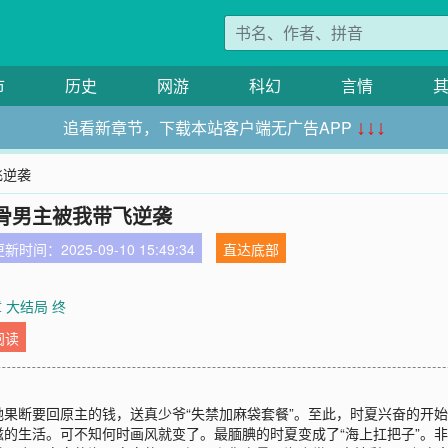
市
历史
网游
科幻
言情
追看新章节，下载本站客户端无广告APP
↓↓↓
飞逆袭
骨男主被我带飞逆袭
新时间：2025-09-10 15:49:34
直达底部
章 大结局 终
阅读
果断要回原主的钱，送真少爷“失禁加麻袋套餐”。至此，时夏兴奋的开
的生活。可不知何时画风就变了。最腼腆的时夏变成了“海上扛把子”。