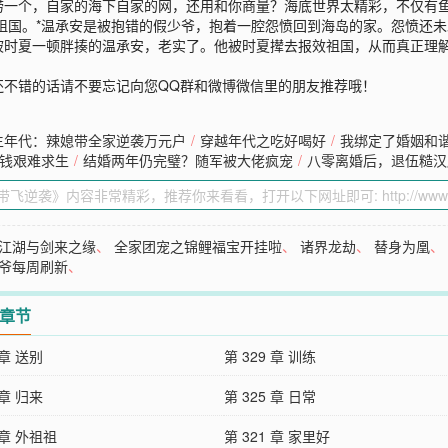
捞一个，自家的海下自家的网，还用和你商量？海底世界太精彩，不仅有
祖国。*温承安是被抱错的假少爷，抱着一腔怨愤回到海岛的家。怨愤还
被时夏一顿胖揍的温承安，老实了。他被时夏撵去报效祖国，从而真正理
还不错的话请不要忘记向您QQ群和微博微信里的朋友推荐哦！
生年代：辣媳带全家逆袭万元户
/
穿越年代之吃好喝好
/
我绑定了婚姻和谐
钱艰难求生
/
结婚两年仍完璧？随军被大佬疯宠
/
八零离婚后，退伍糙汉
江湖与剑来之缘
、
全家团宠之锦鲤福宝开挂啦
、
诸界龙劫
、
替身为凰
爷每周刷新
、
2章节
 章 送别
第 329 章 训练
 章 归来
第 325 章 日常
 章 外祖祖
第 321 章 家里好