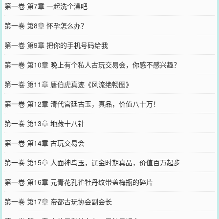
第一卷 第7章 一起洗个澡吧
第一卷 第8章 怀孕怎么办？
第一卷 第9章 把你的手机号码给我
第一卷 第10章 晚上有个私人古玩交易会，你感不感兴趣？
第一卷 第11章 唐伯虎真迹《风流绝畅图》
第一卷 第12章 清代宫廷古玉，真品，价值八十万！
第一卷 第13章 地藏十八针
第一卷 第14章 古玩交易会
第一卷 第15章 人面神鸟玉，辽金时期真品，价值百万起步
第一卷 第16章 元青花孔雀牡丹纹带盖梅瓶的碎片
第一卷 第17章 帝都古玩协会副会长