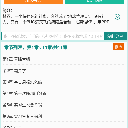
简介：
林卷，一个快猝死的社畜，突然成了“地球管理员”。没有神
力，只有一个BUG满天飞的简陋后台和一堆离谱KPI：用PPT
说服太阳风绕道、靠写周报阻止小行星撞地球、和火星同事争抢星际
预算……他瘫在椅子上，对催命的系统发出终极咆哮：“别催了！我在
复制分享
拯救地球了！”——这是一个用职场生存术，在宇宙级草台班子里疯狂
糊弄、顺便救世的故事
章节列表，第1章~ 11章/共11章
倒序
您要是觉得《
别催！我在拯救地球了
》还不错的话请不要忘记向您QQ
群和微博微信里的朋友推荐哦！
第1章 天降大锅
第2章 糊弄学
第3章 宇宙周报怎么编
第4章 第一次跨部门沟通
第5章 实习生也要背锅
第6章 实习生专享福利
第7章 牛马