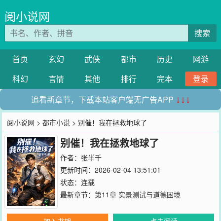
阅小说网
搜索
首页
玄幻
武侠
都市
历史
网游
科幻
言情
其他
排行
完本
登录
追看新章节，下载本站客户端无广告APP
↓↓↓
阅小说网
>
都市小说
> 别催！我在拯救地球了
别催！我在拯救地球了
作者：
张半千
更新时间：2026-02-04 13:51:01
状态：连载
最新章节：
第11章 实景测试与道德困境
加入书架
点击阅读