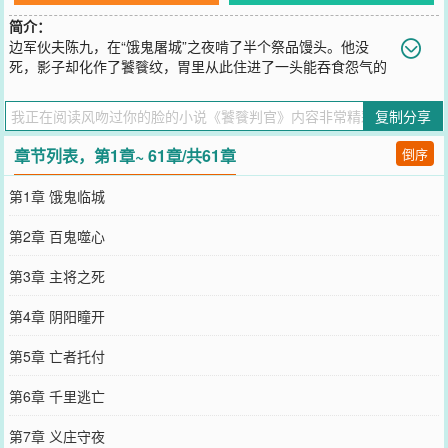
简介：
边军伙夫陈九，在“饿鬼屠城”之夜啃了半个祭品馒头。他没
死，影子却化作了饕餮纹，胃里从此住进了一头能吞食怨气的
凶兽。逃亡路上，他接过一枚守夜人令牌，在京城乱葬岗旁开了一家
“渡厄食肆”。米粥可镇魂，汤饼能解冤，一饮一食，专了断世间孽
复制分享
债。然而，客人的冤孽越吃越深。科场怨灵指向礼部尚书，无头阴兵
跪在当朝宰相身后，每一桩诡案背后，都缠绕着门阀“陇西赵氏”的丝
章节列表，第1章~ 61章/共61章
倒序
线。陈九这才惊觉，饿鬼屠城并非天灾，而是一场以三百将士为祭、
炼制“七杀阴将”的阴谋。更可怕的是真相：阳世门阀早已与阴司鬼神
第1章 饿鬼临城
签下契约，以百姓气运为牲，换取家族百年富贵。饕餮吞怨，人亦食
人。于是，锅灶成了法坛，菜刀化为判笔。陈九要以这双能看穿孽债
第2章 百鬼噬心
的“阴阳瞳”，与这尊能消化罪业的“食孽胃”，尝尽京城诡案，吞下门阀
千年罪孽。他要在这人鬼共食的乱世，重订阴阳契约，做最后的——
第3章 主将之死
饕餮判官。
您要是觉得《
饕餮判官
》还不错的话请不要忘记向您QQ群和微博微信
第4章 阴阳瞳开
里的朋友推荐哦！
第5章 亡者托付
第6章 千里逃亡
第7章 义庄守夜