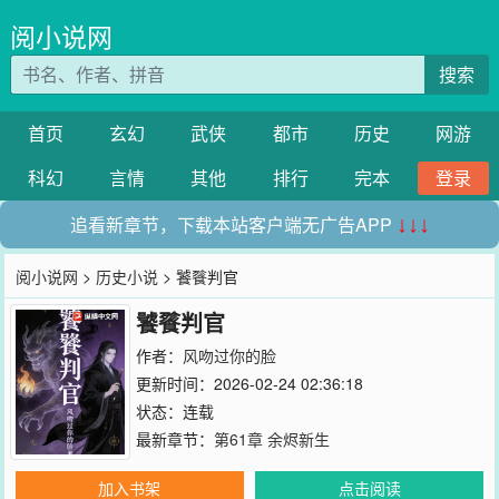
阅小说网
搜索
首页
玄幻
武侠
都市
历史
网游
科幻
言情
其他
排行
完本
登录
追看新章节，下载本站客户端无广告APP
↓↓↓
阅小说网
>
历史小说
> 饕餮判官
饕餮判官
作者：
风吻过你的脸
更新时间：2026-02-24 02:36:18
状态：连载
最新章节：
第61章 余烬新生
加入书架
点击阅读