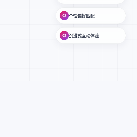
个性偏好匹配
02
沉浸式互动体验
03