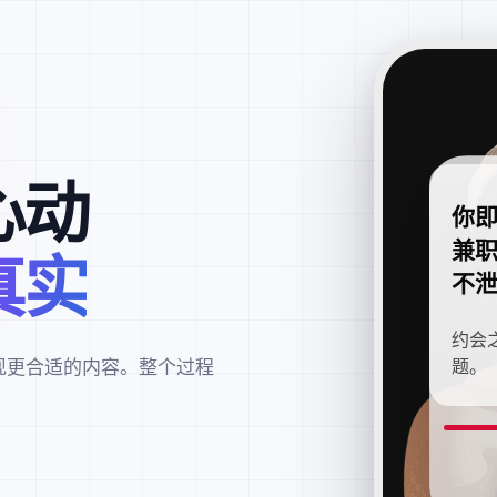
心动
你
兼
真实
不
约会
现更合适的内容。整个过程
题。