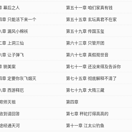
章 幕后之人
第五十一章 咱们家真有钱
四章 只能活下来一个
第五十五章 玄坛真君不在家
八章 漏风小棉袄
第五十九章 传国玉玺
二章 上洞三仙
第六十三章 只管开团
六章 让子弹飞
第六十七章 真假观世音
章 铡美案
第七十一章 还没来得及告诉你
四章 定要你灰飞烟灭
第七十五章 彻底解释不清了
八章 西游释厄
第七十九章 大隋三藏
 欺师灭祖
第四章
 收到请回答
第七章 秤砣打得高高的
 途经通天河
第十一章 江太公钓鱼