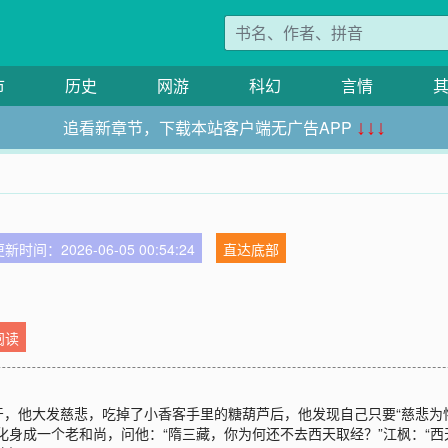
市
历史
网游
科幻
言情
追看新章节，下载本站客户端无广告APP
↓↓↓
新时间：2026-06-05 00:54:24
直达底部
阅读
，他大发慈悲，吃掉了小香客手里的糖葫芦后，他发现自己只要“慈悲为怀
化身成一个老和尚，问他：“隋三藏，你为何还不去西天取经？”江枫：“