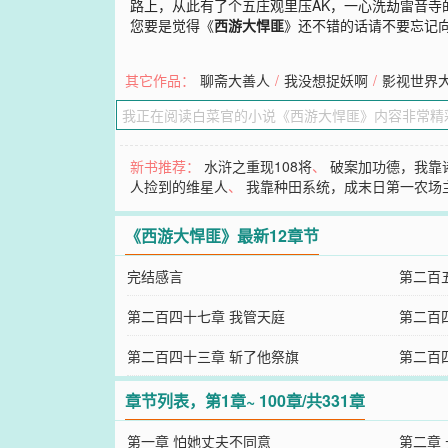
路上，从此有了个五庄观里压AK，一心洗劫雷音寺
您要是觉得《
西游大悍匪
》还不错的话请不要忘记
其它作品：
聊斋大善人
/
我没想捉妖啊
/
影视世界
新书推荐：
水浒之重现108将
、
破案加功德，我靠
人捡到的维星人
、
我靠种田系统，成末日第一农场
《西游大悍匪》最新12章节
完结感言
第二百
第二百四十七章 我管天庭
第二百
第二百四十三章 斩了他祭旗
第二百
章节列表，第1章~ 100章/共331章
第一章 怕她丈夫不同意
第二章