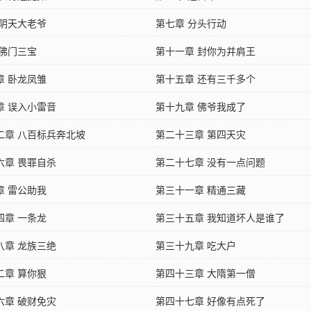
 阴天大老爷
第七章 分头行动
 佛门三宝
第十一章 封你为并肩王
章 卧龙凤雏
第十五章 还有三千多个
章 误入小雷音
第十九章 佛爷我成了
二章 八百标兵奔北坡
第二十三章 第四天灾
六章 畏罪自杀
第二十七章 没有一点问题
章 雷公助我
第三十一章 精通三藏
四章 一条龙
第三十五章 我知道坏人是谁了
八章 龙族三绝
第三十九章 吃大户
二章 算你狠
第四十三章 大隋第一僧
六章 破财免灾
第四十七章 好像有点死了