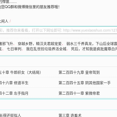
的悍匪……
向您QQ群和微博微信里的朋友推荐哦！
大闲人
/
诸邪飞升
、
穿越乡野，糙汉夫君超宠爱
、
弱水三千养真龙，下山后全球
主
、
七日审判
、
我在乱世捡垃圾养活全城
、
死后，才知我是疯批魔尊白
五十章 牛郎织女（大结局）
第二百四十九章 皇帝驾到
四十六章 修道半生
第二百四十五章 阴其他国家一手
四十二章 左手指月
第二百四十一章 紫微帝君
 长得还挺拟人
第三章 造畜术