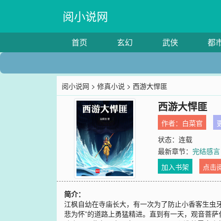
阅小说网
首页
玄幻
武侠
都
阅小说网
>
修真小说
> 西游大悍匪
西游大悍匪
作者：
白菜官
更
状态：连载
最新章节：
完结感言
加入书架
点击
简介：
江枫自幼在寺庙长大，有一次为了防止小香客生虫牙
悲为怀”的道路上勇猛精进。直到有一天，观音菩萨