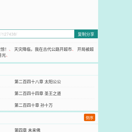
复制分享
震惊！
、
天灾降临，我在古代公路开超市
、
开局被超
月光
、
第二百四十八章 太阳公公
第二百四十四章 圣王之道
第二百四十章 孙十万
倒序
第四章 未来佛