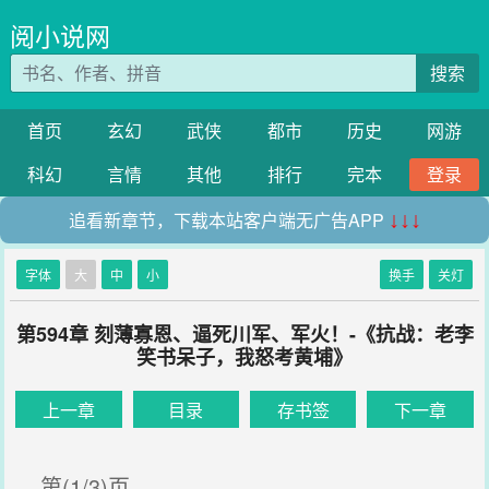
阅小说网
搜索
首页
玄幻
武侠
都市
历史
网游
科幻
言情
其他
排行
完本
登录
追看新章节，下载本站客户端无广告APP
↓↓↓
字体
大
中
小
换手
关灯
第594章 刻薄寡恩、逼死川军、军火！-《抗战：老李
笑书呆子，我怒考黄埔》
上一章
目录
存书签
下一章
第(1/3)页