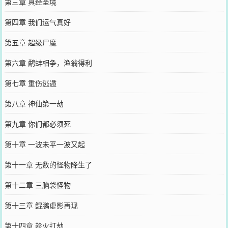
第三章 真经圣境
第四章 我们运气真好
第五章 超级尸魔
第六章 鹬蚌相争，渔翁得利
第七章 重伤逃遁
第八章 神仙第一劫
第九章 你们都必须死
第十章 一波未平一波又起
第十一章 无数的怪物降生了
第十二章 三脑袋怪物
第十三章 鲲鹏虚影再现
第十四章 趁火打劫