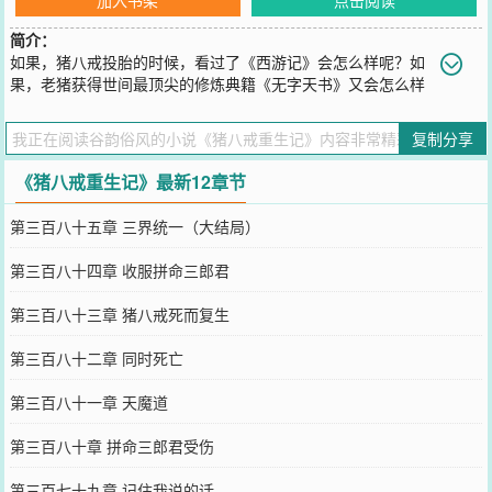
简介：
如果，猪八戒投胎的时候，看过了《西游记》会怎么样呢？如
果，老猪获得世间最顶尖的修炼典籍《无字天书》又会怎么样
呢？取经？我一定去，消除妖气，老子还要打怪升级积累功德呢，一
箭双雕呀！嫦娥美眉？洗白白等着俺老猪哟！高小姐，为你我抢夺如
复制分享
来的宝贝！弱水妹妹，嫁给我吧！孙猴子，你不就是有根可大可小的
棍子，老猪却有昊天锤，神兵利器，两万三百斤，我宣布以后你是我
《猪八戒重生记》最新12章节
的小弟了！以后西游的主角是我，一边泡妞，
您要是觉得《
猪八戒重生记
》还不错的话请不要忘记向您QQ群和微博
第三百八十五章 三界统一（大结局）
微信里的朋友推荐哦！
第三百八十四章 收服拼命三郎君
第三百八十三章 猪八戒死而复生
第三百八十二章 同时死亡
第三百八十一章 天魔道
第三百八十章 拼命三郎君受伤
第三百七十九章 记住我说的话