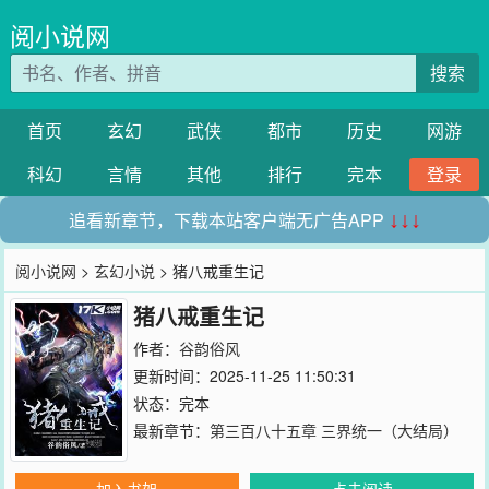
阅小说网
搜索
首页
玄幻
武侠
都市
历史
网游
科幻
言情
其他
排行
完本
登录
追看新章节，下载本站客户端无广告APP
↓↓↓
阅小说网
>
玄幻小说
> 猪八戒重生记
猪八戒重生记
作者：
谷韵俗风
更新时间：2025-11-25 11:50:31
状态：完本
最新章节：
第三百八十五章 三界统一（大结局）
加入书架
点击阅读