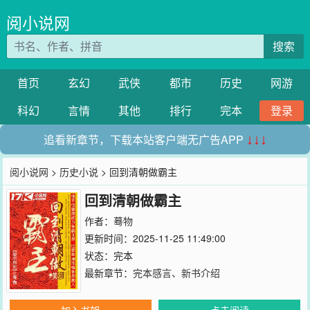
阅小说网
搜索
首页
玄幻
武侠
都市
历史
网游
科幻
言情
其他
排行
完本
登录
追看新章节，下载本站客户端无广告APP
↓↓↓
阅小说网
>
历史小说
> 回到清朝做霸主
回到清朝做霸主
作者：
蓦物
更新时间：2025-11-25 11:49:00
状态：完本
最新章节：
完本感言、新书介绍
加入书架
点击阅读