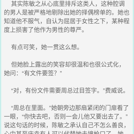
其实陈敏之从心底里排斥这类人，这种腔调
的男人是被严格地剔除出她的择偶榜单的。她也
知道他不服气，自认为屈居于女性之下，某种程
度上损害了他作为男性的尊严。
有点可笑，她一贯这么想。
但她脸上露出的笑容却很温和也很公式化，
她问：“有文件要签？”
“对，有份文件需要周总过目签字。”费威说。
“周总在里面。”她朝旁边那扇紧闭的门扉看了
一眼，“你快去吧，否则一会儿他又要出去了。”
说这句话的时候，陈敏之承认自己不怎么善良，
心中甚至庆幸有人可以代替她去撞枪口了。她