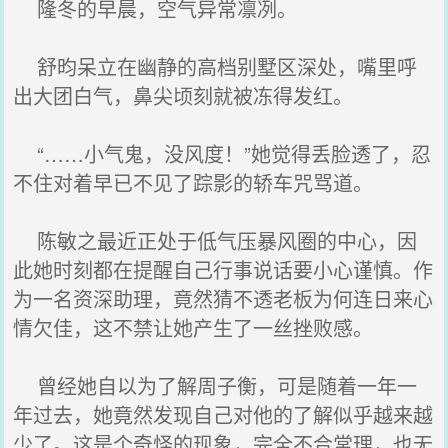
隆冬的早晨，空气异常凛冽。
舒昀呆立在幽静的高档别墅区深处，嘴里呼
出大团白气，鼻尖顷刻就被冻得发红。
“……小气鬼，没风度！”她觉得丢脸透了，忍
不住对着早已不见了踪影的轿车咒骂道。
陈敏之最近正处于低气压暴风圈的中心，因
此她时刻都在提醒自己行事说话要小心谨慎。作
为一名资深助理，竟然猜不透老板为何连日来心
情欠佳，这不禁让她产生了一丝挫败感。
曾经她自以为了解周子衡，可是随着一年一
年过去，她竟然发现自己对他的了解似乎越来越
少了。这是个奇怪的现象，完全不合常理，也无