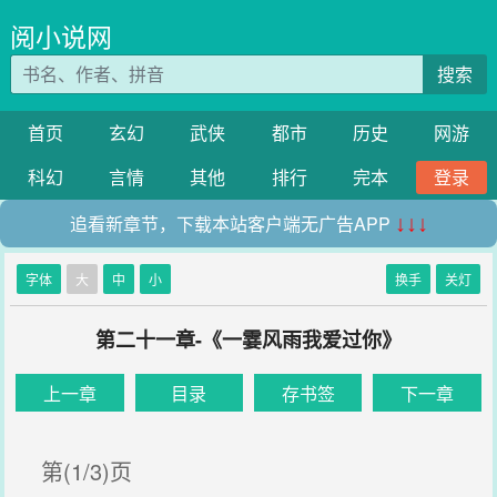
阅小说网
搜索
首页
玄幻
武侠
都市
历史
网游
科幻
言情
其他
排行
完本
登录
追看新章节，下载本站客户端无广告APP
↓↓↓
字体
大
中
小
换手
关灯
第二十一章-《一霎风雨我爱过你》
上一章
目录
存书签
下一章
第(1/3)页