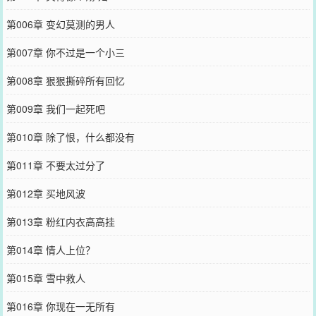
第006章 变幻莫测的男人
第007章 你不过是一个小三
第008章 狠狠撕碎所有回忆
第009章 我们一起死吧
第010章 除了恨，什么都没有
第011章 不要太过分了
第012章 买地风波
第013章 粉红内衣高高挂
第014章 情人上位？
第015章 雪中救人
第016章 你现在一无所有