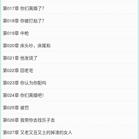
第017章 你们离婚了？
第018章 你被打劫了？
第019章 中枪
第020章 床头吵，床尾和
第021章 他发烧了
第022章 回老宅
第023章 你认为你配吗
第024章 你们离婚吧！
第025章 被罚
第026章 我带你去找乐子去
第027章 又老又丑又土的掉渣的女人