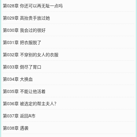
第028章 你还可以再无耻一点吗
第029章 高抬贵手放过她
第030章 我会过的很好
第031章 把衣服脱了
第032章 不穿别的女人的衣服
第033章 倒尽了胃口
第034章 大换血
第035章 不能让他活着
第036章 被选定的帮主夫人？
第037章 返回A市
第038章 遇袭