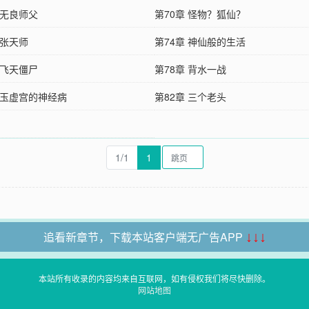
 无良师父
第70章 怪物？狐仙？
 张天师
第74章 神仙般的生活
 飞天僵尸
第78章 背水一战
 玉虚宫的神经病
第82章 三个老头
1/1
1
追看新章节，下载本站客户端无广告APP
↓↓↓
本站所有收录的内容均来自互联网，如有侵权我们将尽快删除。
网站地图