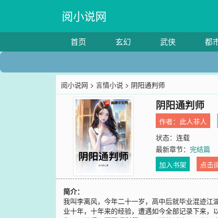
阅小说网
首页
玄幻
武侠
都
阅小说网
>
言情小说
> 阴阳通判师
阴阳通判师
作者：
此人非人
状态：连载
最新章节：
完结篇
加入书架
点击
简介：
我叫李离风，今年二十一岁，高中后就毕业混迹江
业十年，十年来的经验，遭遇如今全部记录下来，