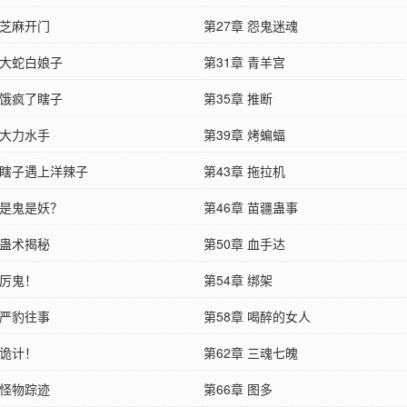
 芝麻开门
第27章 怨鬼迷魂
 大蛇白娘子
第31章 青羊宫
 饿疯了瞎子
第35章 推断
 大力水手
第39章 烤蝙蝠
 瞎子遇上洋辣子
第43章 拖拉机
 是鬼是妖？
第46章 苗疆蛊事
 蛊术揭秘
第50章 血手达
 厉鬼！
第54章 绑架
 严豹往事
第58章 喝醉的女人
 诡计！
第62章 三魂七魄
 怪物踪迹
第66章 图多