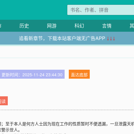
市
历史
网游
科幻
言情
追看新章节，下载本站客户端无广告APP
↓↓↓
更新时间：2025-11-24 23:44:30
直达底部
阅读
湖；至于本人是何方人士因为现在工作的性质暂时不便透漏，一旦泄露天
以警示世人。