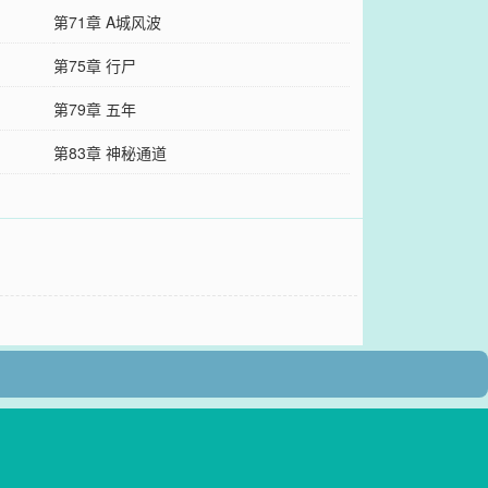
第71章 A城风波
第75章 行尸
第79章 五年
第83章 神秘通道