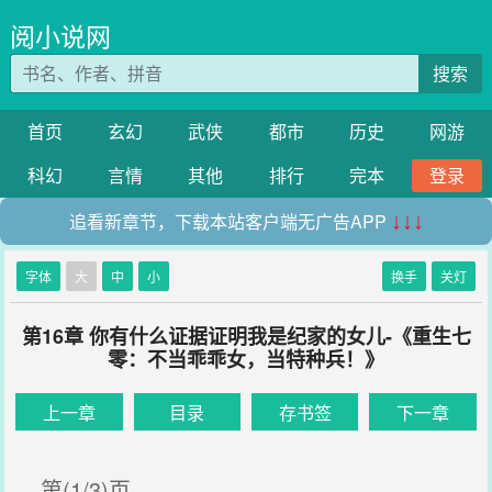
阅小说网
搜索
首页
玄幻
武侠
都市
历史
网游
科幻
言情
其他
排行
完本
登录
追看新章节，下载本站客户端无广告APP
↓↓↓
字体
大
中
小
换手
关灯
第16章 你有什么证据证明我是纪家的女儿-《重生七
零：不当乖乖女，当特种兵！》
上一章
目录
存书签
下一章
第(1/3)页