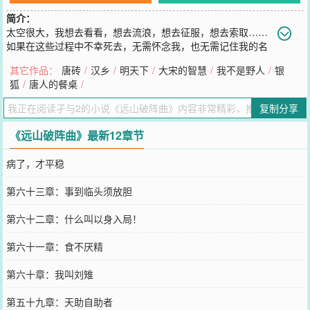
简介：
太空很大，我想去看看，想去流浪，想去征服，想去索取……
如果在这些过程中不幸死去，无需怀念我，也无需记住我的名
字，我本就是宇宙中的一颗尘埃，虽然卑微，却想发最耀眼的光
其它作品：
唐砖
/
汉乡
/
明天下
/
大宋的智慧
/
我不是野人
/
银
芒……
狐
/
唐人的餐桌
/
您要是觉得《
远山破阵曲
》还不错的话请不要忘记向您QQ群和微博微
信里的朋友推荐哦！
复制分享
《远山破阵曲》最新12章节
病了，才平稳
第六十三章：事到临头须放胆
第六十二章：什么叫以身入局！
第六十一章：食不厌精
第六十章：我叫刘雉
第五十九章：天助自助者