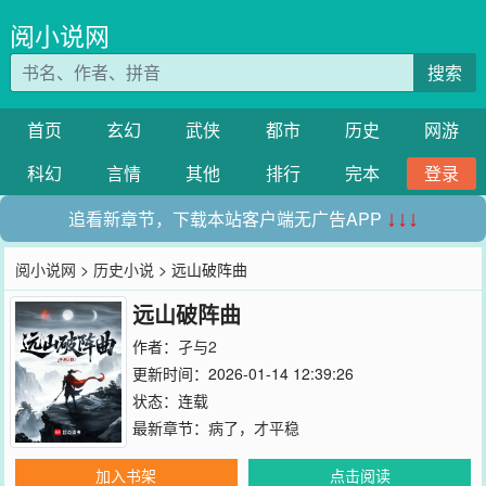
阅小说网
搜索
首页
玄幻
武侠
都市
历史
网游
科幻
言情
其他
排行
完本
登录
追看新章节，下载本站客户端无广告APP
↓↓↓
阅小说网
>
历史小说
> 远山破阵曲
远山破阵曲
作者：
孑与2
更新时间：2026-01-14 12:39:26
状态：连载
最新章节：
病了，才平稳
加入书架
点击阅读