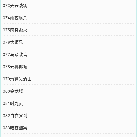
073天云战场
074雨夜厮杀
075肉身毁灭
076大师兄
077马踏敌营
078云雾郡城
079清算吴清山
080金龙城
081时九灵
082白衣罗刹
083暗夜幽冥