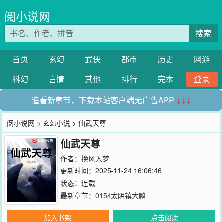
阅小说网
搜索
首页
玄幻
武侠
都市
历史
网游
科幻
言情
其他
排行
完本
登录
追看新章节，下载本站客户端无广告APP
↓↓↓
阅小说网
>
玄幻小说
> 仙武天尊
仙武天尊
作者：
挽风入梦
更新时间：2025-11-24 16:06:46
状态：连载
最新章节：
0154太阴镇大鹏
加入书架
点击阅读