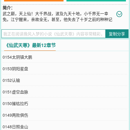
简介：
武之巅，天上仙！大千界战，波及九天十地，小千界无一幸
免。江宁醒来，亲故全无，甚至，他失去了十岁之前的种种记
忆。他是谁？来自哪里？亲人何在？只等他恢复血脉天赋，一步步提
升修为，将一切寻回。
复制分享
您要是觉得《
仙武天尊
》还不错的话请不要忘记向您QQ群和微博微信
里的朋友推荐哦！
《仙武天尊》最新12章节
0154太阴镇大鹏
0153阴阳星盘
0152认输
0151虚空血脉
0150摧枯拉朽
0149两败俱伤
0148日照金山