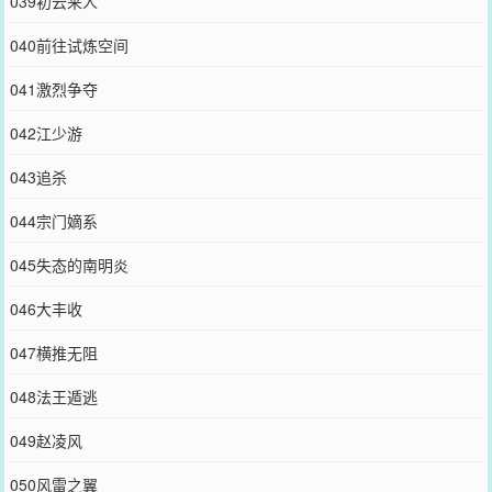
039初云来人
040前往试炼空间
041激烈争夺
042江少游
043追杀
044宗门嫡系
045失态的南明炎
046大丰收
047横推无阻
048法王遁逃
049赵凌风
050风雷之翼