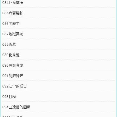
084巨龙威压
085六翼螣蛇
086老府主
087地狱冥龙
088落幕
089化龙池
090黄金真龙
091剑庐锋芒
092江宁的反击
093打榜
094曲凌烟的困局