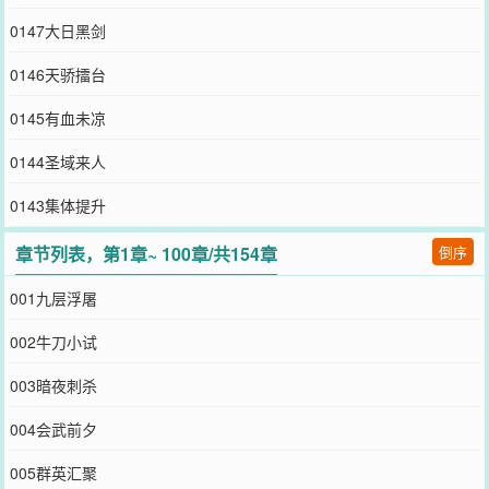
0147大日黑剑
0146天骄擂台
0145有血未凉
0144圣域来人
0143集体提升
章节列表，第1章~ 100章/共154章
倒序
001九层浮屠
002牛刀小试
003暗夜刺杀
004会武前夕
005群英汇聚