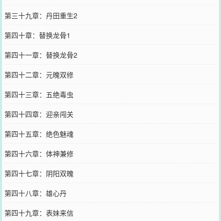
第三十九章：丹田重生2
第四十章：替换龙骨1
第四十一章：替换龙骨2
第四十二章：元魄双修
第四十三章：五绝毒虫
第四十四章：迎亲闯关
第四十五章：绝色魅魂
第四十六章：体神兼修
第四十七章：阴阳双魄
第四十八章：雄心丹
第四十九章：表妹来信