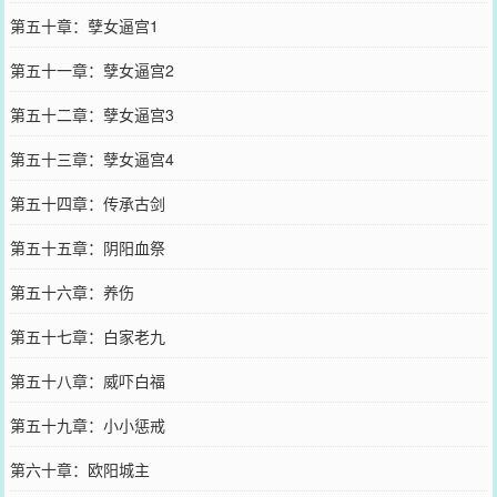
第五十章：孽女逼宫1
第五十一章：孽女逼宫2
第五十二章：孽女逼宫3
第五十三章：孽女逼宫4
第五十四章：传承古剑
第五十五章：阴阳血祭
第五十六章：养伤
第五十七章：白家老九
第五十八章：威吓白福
第五十九章：小小惩戒
第六十章：欧阳城主