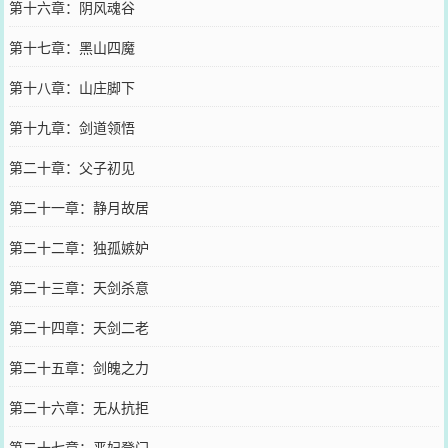
第十六章：阴风魂谷
第十七章：黑山四魔
第十八章：山庄脚下
第十九章：剑道领悟
第二十章：父子初见
第二十一章：静月故居
第二十二章：独孤嫉妒
第二十三章：天剑杀意
第二十四章：天剑二老
第二十五章：剑魄之力
第二十六章：无从抗拒
第二十七章：恶妇登门