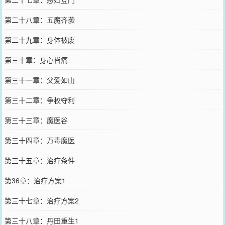
第二十八章：五魔齐袭
第二十九章：身体被废
第三十章：身心皆痛
第三十一章：父爱如山
第三十二章：争权夺利
第三十三章：魔医谷
第三十四章：万毒魔医
第三十五章：治疗条件
第36章：治疗方案1
第三十七章：治疗方案2
第三十八章：丹田重生1