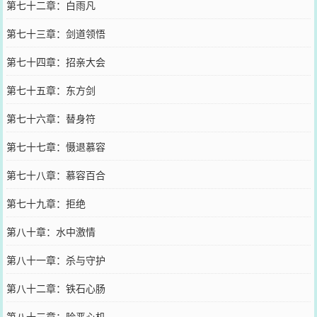
第七十二章：白雨凡
第七十三章：剑道领悟
第七十四章：招亲大会
第七十五章：东方剑
第七十六章：替身符
第七十七章：慑退慕容
第七十八章：慕容百合
第七十九章：拒绝
第八十章：水中激情
第八十一章：杀与守护
第八十二章：铁石心肠
第八十三章：险恶心机