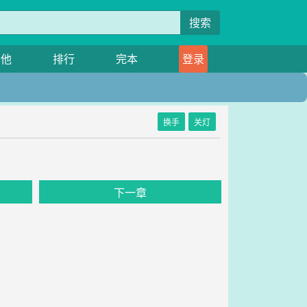
搜索
其他
排行
完本
登录
换手
关灯
下一章