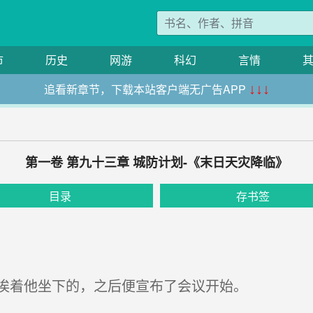
市
历史
网游
科幻
言情
追看新章节，下载本站客户端无广告APP
↓↓↓
第一卷 第九十三章 城防计划-《末日天灾降临》
目录
存书签
挨着他坐下的，之后便宣布了会议开始。