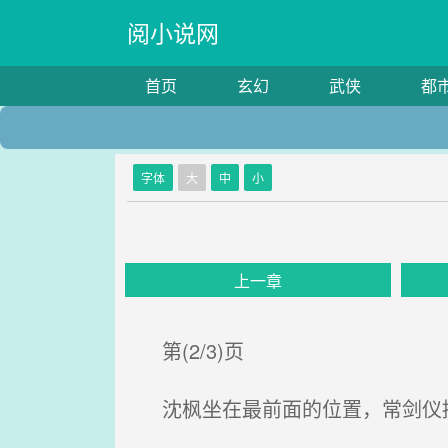
阅小说网
首页
玄幻
武侠
都
字体
大
中
小
上一章
第(2/3)页
沈枫坐在最前面的位置，常剑仪